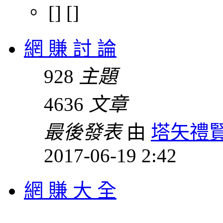
。 [] []
網 賺 討 論
928
主題
4636
文章
最後發表
由
塔矢禮
2017-06-19 2:42
網 賺 大 全