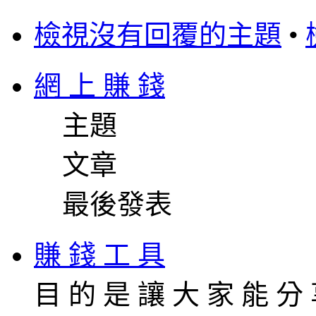
檢視沒有回覆的主題
•
網 上 賺 錢
主題
文章
最後發表
賺 錢 工 具
目 的 是 讓 大 家 能 分 