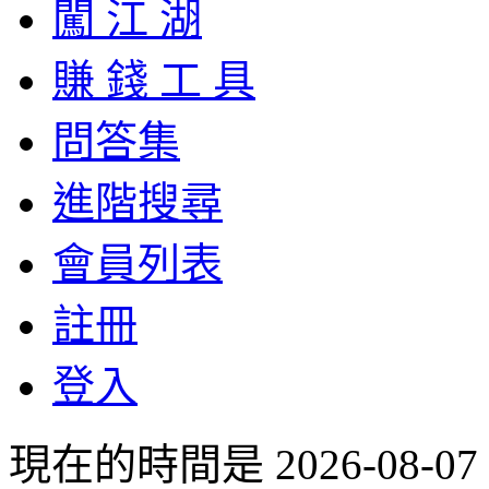
闖 江 湖
賺 錢 工 具
問答集
進階搜尋
會員列表
註冊
登入
現在的時間是 2026-08-07 1