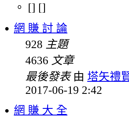
。 [] []
網 賺 討 論
928
主題
4636
文章
最後發表
由
塔矢禮
2017-06-19 2:42
網 賺 大 全