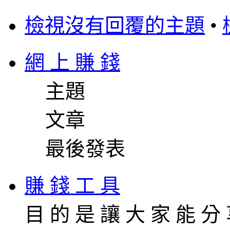
檢視沒有回覆的主題
•
網 上 賺 錢
主題
文章
最後發表
賺 錢 工 具
目 的 是 讓 大 家 能 分 