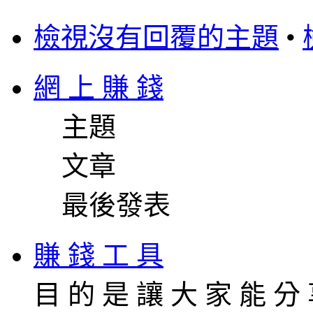
檢視沒有回覆的主題
•
網 上 賺 錢
主題
文章
最後發表
賺 錢 工 具
目 的 是 讓 大 家 能 分 