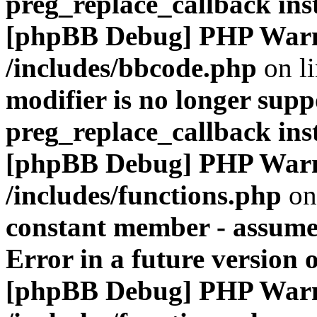
preg_replace_callback ins
[phpBB Debug] PHP War
/includes/bbcode.php
on l
modifier is no longer supp
preg_replace_callback ins
[phpBB Debug] PHP War
/includes/functions.php
on
constant member - assumed
Error in a future version 
[phpBB Debug] PHP War