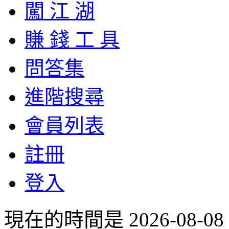
闖 江 湖
賺 錢 工 具
問答集
進階搜尋
會員列表
註冊
登入
現在的時間是 2026-08-08 1