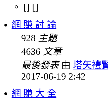
。 [] []
網 賺 討 論
928
主題
4636
文章
最後發表
由
塔矢禮
2017-06-19 2:42
網 賺 大 全