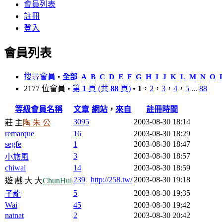
會員列表
註冊
登入
會員列表
搜尋會員
•
全部
A
B
C
D
E
F
G
H
I
J
K
L
M
N
O
2177 位會員 •
第
1
頁 (共
88
頁)
•
1
，
2
，
3
，
4
，
5
...
88
等級
會員名稱
文章
網站
，
來自
註冊時間
3095
2003-08-30 18:14
莊 主
陶 朱 公
remarque
16
2003-08-30 18:29
segfe
1
2003-08-30 18:47
3
2003-08-30 18:57
小旅風
chiwai
14
2003-08-30 18:59
239
http://258.tw/
2003-08-30 19:18
遊 戲 大 大
ChunHui
5
2003-08-30 19:35
子龍
Wai
45
2003-08-30 19:42
natnat
2
2003-08-30 20:42