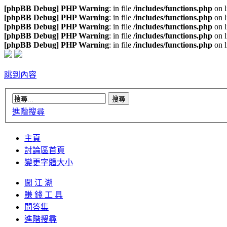
[phpBB Debug] PHP Warning
: in file
/includes/functions.php
on 
[phpBB Debug] PHP Warning
: in file
/includes/functions.php
on 
[phpBB Debug] PHP Warning
: in file
/includes/functions.php
on 
[phpBB Debug] PHP Warning
: in file
/includes/functions.php
on 
[phpBB Debug] PHP Warning
: in file
/includes/functions.php
on 
跳到內容
進階搜尋
主頁
討論區首頁
變更字體大小
闖 江 湖
賺 錢 工 具
問答集
進階搜尋