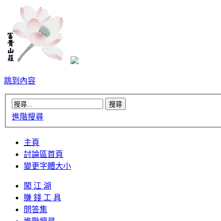
跳到內容
進階搜尋
主頁
討論區首頁
變更字體大小
闖 江 湖
賺 錢 工 具
問答集