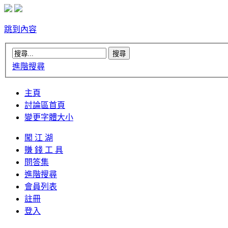
跳到內容
進階搜尋
主頁
討論區首頁
變更字體大小
闖 江 湖
賺 錢 工 具
問答集
進階搜尋
會員列表
註冊
登入