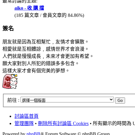
最常討論的主題:
aiko - 收 購 擋
(185 篇文章 / 會員文章的 84.86%)
簽名
朋友就是因為互相幫忙﹐友情才會獷散。
相愛就是互相體諒﹐感情世界才會浪漫。
人們就是慢慢成長﹐未來才會更加有希望。
願大家對別人所犯的錯誤多多包含。
這樣大家才會有個完美的夢想。
前往 :
討論區首頁
管理團隊
•
刪除所有討論區 Cookies
• 所有顯示的時間為 UT
Powered by
phpBB
® Forum Software © phpBB Group