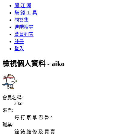
闖 江 湖
賺 錢 工 具
問答集
進階搜尋
會員列表
註冊
登入
檢視個人資料 - aiko
會員名稱:
aiko
來自:
哥 打 京 拿 巴 魯。
職業:
鐘 錶 維 修 及 買 賣