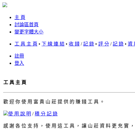
主 頁
討論區首頁
變更字體大小
工 具 主 頁
•
下 線 連 結
•
收 錢
/
記 錄
•
評 分
/
記 錄
•
資 
註冊
登入
工 具 主 頁
歡 迎 你 使 用 富 貴 山 莊 提 供 的 賺 錢 工 具 。
使 用 說 明
/
積 分 記 錄
感 謝 各 位 支 持 ， 使 用 這 工 具 ， 讓 山 莊 資 料 更 充 實 ，