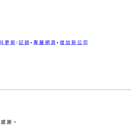
料 更 新
/
記 錄
•
專 屬 網 頁
•
增 加 新 公 司
 感 謝 。