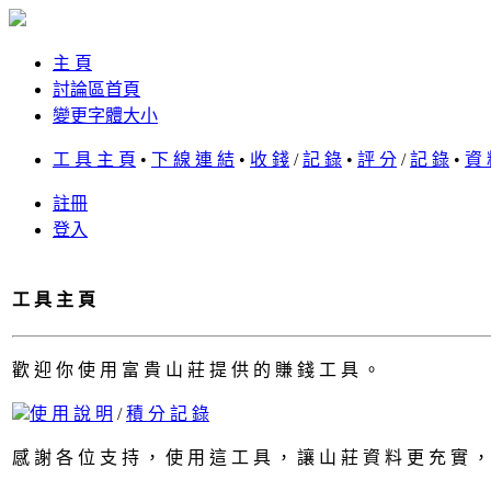
主 頁
討論區首頁
變更字體大小
工 具 主 頁
•
下 線 連 結
•
收 錢
/
記 錄
•
評 分
/
記 錄
•
資 
註冊
登入
工 具 主 頁
歡 迎 你 使 用 富 貴 山 莊 提 供 的 賺 錢 工 具 。
使 用 說 明
/
積 分 記 錄
感 謝 各 位 支 持 ， 使 用 這 工 具 ， 讓 山 莊 資 料 更 充 實 ，