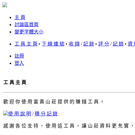
主 頁
討論區首頁
變更字體大小
工 具 主 頁
•
下 線 連 結
•
收 錢
/
記 錄
•
評 分
/
記 錄
•
資 
註冊
登入
工 具 主 頁
歡 迎 你 使 用 富 貴 山 莊 提 供 的 賺 錢 工 具 。
使 用 說 明
/
積 分 記 錄
感 謝 各 位 支 持 ， 使 用 這 工 具 ， 讓 山 莊 資 料 更 充 實 ，