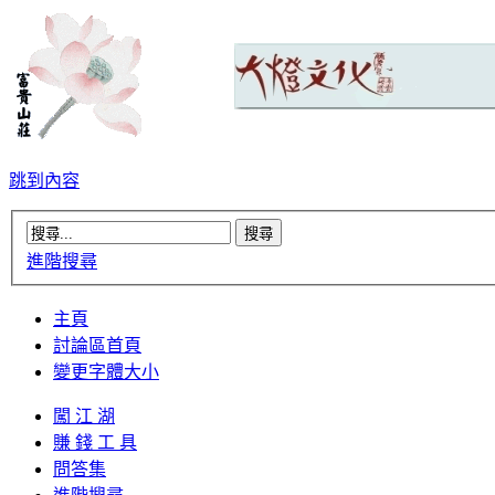
跳到內容
進階搜尋
主頁
討論區首頁
變更字體大小
闖 江 湖
賺 錢 工 具
問答集