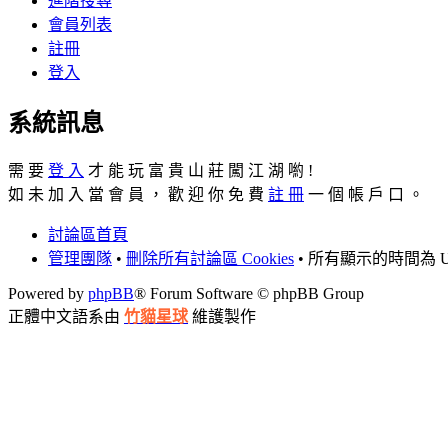
進階搜尋
會員列表
註冊
登入
系統訊息
需 要
登 入
才 能 玩 富 貴 山 莊 闖 江 湖 喲 !
如 未 加 入 當 會 員 ， 歡 迎 你 免 費
註 冊
一 個 帳 戶 口 。
討論區首頁
管理團隊
•
刪除所有討論區 Cookies
• 所有顯示的時間為 UT
Powered by
phpBB
® Forum Software © phpBB Group
正體中文語系由
竹貓星球
維護製作