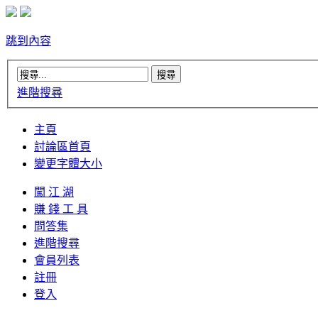
跳到內容
進階搜尋
主頁
討論區首頁
變更字體大小
闖 江 湖
賺 錢 工 具
問答集
進階搜尋
會員列表
註冊
登入