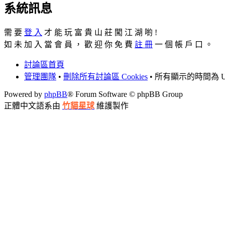
系統訊息
需 要
登 入
才 能 玩 富 貴 山 莊 闖 江 湖 喲 !
如 未 加 入 當 會 員 ， 歡 迎 你 免 費
註 冊
一 個 帳 戶 口 。
討論區首頁
管理團隊
•
刪除所有討論區 Cookies
• 所有顯示的時間為 UT
Powered by
phpBB
® Forum Software © phpBB Group
正體中文語系由
竹貓星球
維護製作