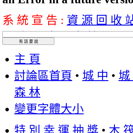
系 統 宣 告 :
資 源 回 收 站
四 庫 全 書
&
木 筏 過 河
[5/8 05:59]
lois1234566
:
主 頁
[5/8 05:57]
lois1234566
:
討論區首頁
•
城 中
•
城
[5/8 05:57]
Tommy
:
長期
森 林
[5/8 05:57]
lois1234566
:
變更字體大小
[5/8 05:56]
Tommy
:
就是
特 別 幸 運 抽 獎
•
木 筏