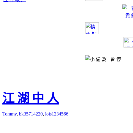
美德變貴 刷雞毛成本高
[5/8 05:50]
lois1234566
:
[5/8 05:32]
roy860208
:
不
擺著XD
[5/8 05:31]
roy860208
:
日
麵粉 章魚片2 蔥
江 湖 中 人
[5/8 05:31]
Tommy
:
所以
Tommy
,
bk35714220
,
lois1234566
[5/8 05:31]
roy860208
:
真