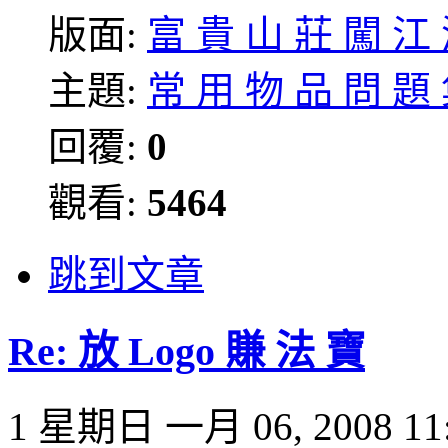
版面:
富 貴 山 莊 闖 江
主題:
常 用 物 品 問 題
回覆:
0
觀看:
5464
跳到文章
Re: 放 Logo 賺 法 寶
1 星期日 一月 06, 2008 11: