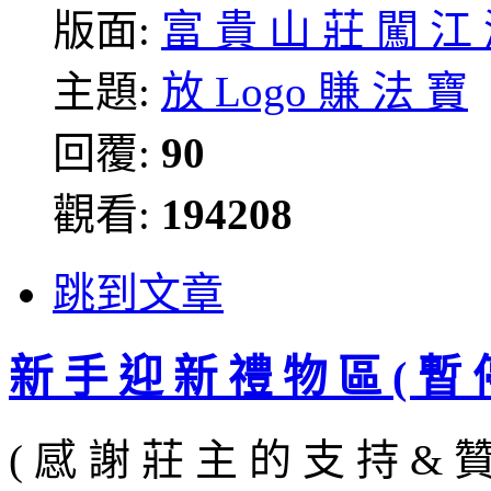
版面:
富 貴 山 莊 闖 江
主題:
放 Logo 賺 法 寶
回覆:
90
觀看:
194208
跳到文章
新 手 迎 新 禮 物 區 ( 暫 停
( 感 謝 莊 主 的 支 持 & 