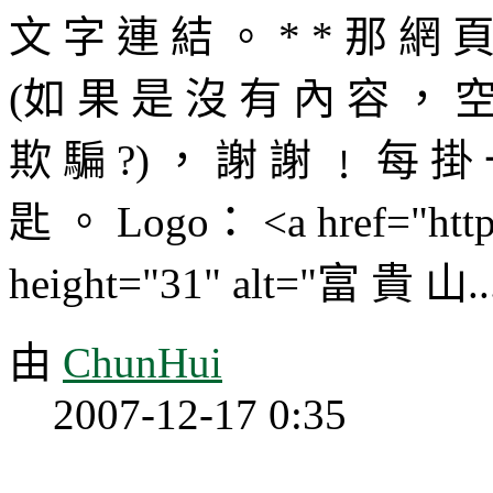
文 字 連 結 。 * * 那 網 
(如 果 是 沒 有 內 容 ， 空
欺 騙 ?) ， 謝 謝 ﹗ 每 掛
匙 。 Logo： <a href="http
height="31" alt="富 貴 山..
由
ChunHui
2007-12-17 0:35