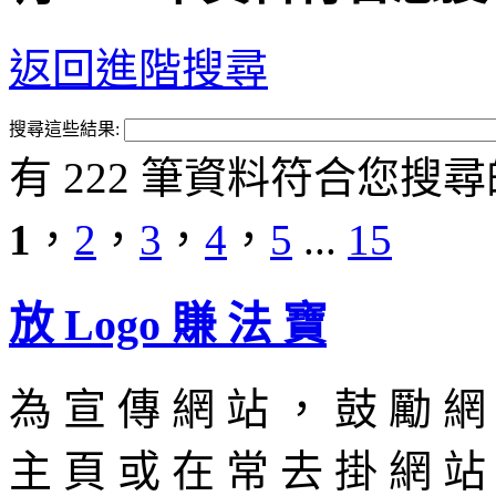
返回進階搜尋
搜尋這些結果:
有 222 筆資料符合您搜尋
1
，
2
，
3
，
4
，
5
...
15
放 Logo 賺 法 寶
為 宣 傳 網 站 ， 鼓 勵 網 
主 頁 或 在 常 去 掛 網 站 