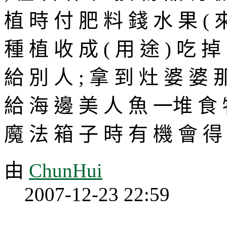
植 時 付 肥 料 錢 水 果 ( 來
種 植 收 成 ( 用 途 ) 吃 掉
給 別 人 ; 拿 到 灶 婆 婆 那
給 海 邊 美 人 魚 一堆 食 物 
魔 法 箱 子 時 有 機 會 得 到
由
ChunHui
2007-12-23 22:59