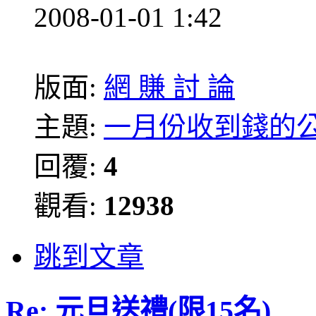
2008-01-01 1:42
版面:
網 賺 討 論
主題:
一月份收到錢的
回覆:
4
觀看:
12938
跳到文章
Re: 元旦送禮(限15名)