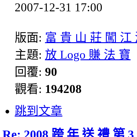
2007-12-31 17:00
版面:
富 貴 山 莊 闖 江
主題:
放 Logo 賺 法 寶
回覆:
90
觀看:
194208
跳到文章
Re: 2008 跨 年 送 禮 第 3 