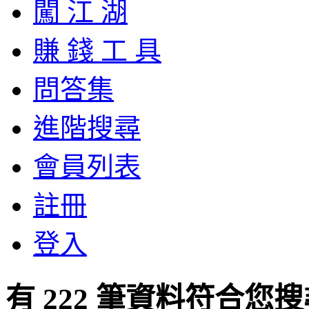
闖 江 湖
賺 錢 工 具
問答集
進階搜尋
會員列表
註冊
登入
有 222 筆資料符合您