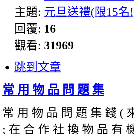
主題:
元旦送禮(限15名!
回覆:
16
觀看:
31969
跳到文章
常 用 物 品 問 題 集
常 用 物 品 問 題 集 錢 ( 來
; 在 合 作 社 換 物 品 有 機