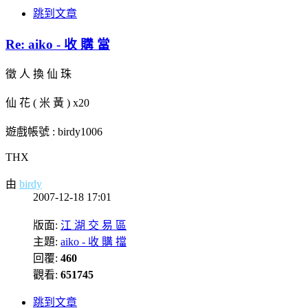
跳到文章
Re: aiko - 收 購 當
徵 人 換 仙 珠
仙 花 ( 米 黃 ) x20
遊戲帳號 : birdy1006
THX
由
birdy
2007-12-18 17:01
版面:
江 湖 交 易 區
主題:
aiko - 收 購 擋
回覆:
460
觀看:
651745
跳到文章