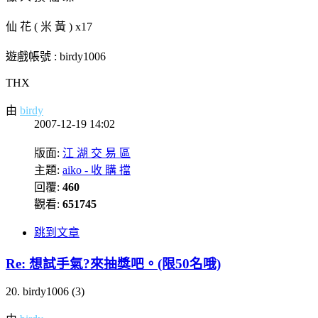
仙 花 ( 米 黃 ) x17
遊戲帳號 : birdy1006
THX
由
birdy
2007-12-19 14:02
版面:
江 湖 交 易 區
主題:
aiko - 收 購 擋
回覆:
460
觀看:
651745
跳到文章
Re: 想試手氣?來抽獎吧。(限50名哦)
20. birdy1006 (3)