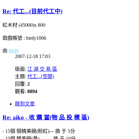
Re: 代工...(目前代工中)
紅木材 (45000)x 800
遊戲帳號 : birdy1006
由
birdy
2007-12-18 17:03
版面:
江 湖 交 易 區
主題:
代工...(空閒)
回覆:
2
觀看:
8894
跳到文章
Re: aiko - 收 購 當(物 品 投 標 區)
- 15個 個精美碗(粉紅)--- 換 于 5分
- 15個 精美碗(黃)---------換 于 10分