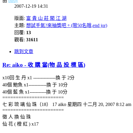
由
birdy
2007-12-19 14:31
版面:
富 貴 山 莊 闖 江 湖
主題:
想試手氣?來抽獎吧。(限50名哦,end jor)
回覆:
13
觀看:
31611
跳到文章
Re: aiko - 收 購 當(物 品 投 標 區)
x10回 生 丹 x1 ---------------換 于 2分
40個 鮑魚 x1------------換 于 10分
40個 藍 魚 x1-----------換 于 10分
=======================
七 彩 琉 璃 仙 珠（18） 17 aiko 星期四 十二月 20, 2007 8:12 am
=======================
徵 人 換 仙 珠
仙 花 ( 橙 紅 ) x17