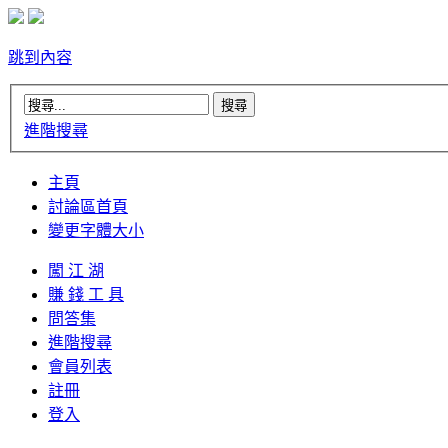
跳到內容
進階搜尋
主頁
討論區首頁
變更字體大小
闖 江 湖
賺 錢 工 具
問答集
進階搜尋
會員列表
註冊
登入