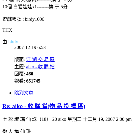
10個 白貓娃娃x1--------換 于 5分
遊戲帳號 : birdy1006
THX
由
birdy
2007-12-19 6:58
版面:
江 湖 交 易 區
主題:
aiko - 收 購 擋
回覆:
460
觀看:
651745
跳到文章
Re: aiko - 收 購 當(物 品 投 標 區)
七 彩 琉 璃 仙 珠（18） 20 aiko 星期三 十二月 19, 2007 2:00 pm
徵 人 換 仙 珠