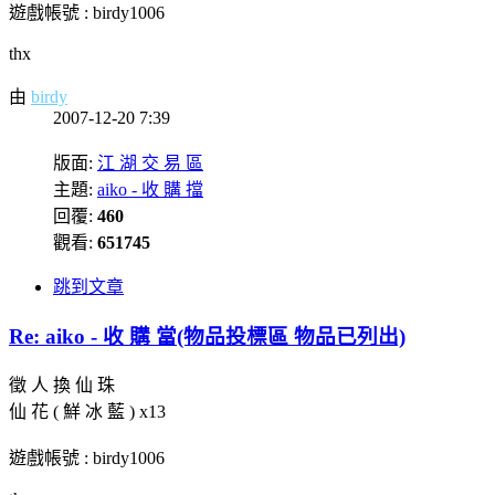
遊戲帳號 : birdy1006
thx
由
birdy
2007-12-20 7:39
版面:
江 湖 交 易 區
主題:
aiko - 收 購 擋
回覆:
460
觀看:
651745
跳到文章
Re: aiko - 收 購 當(物品投標區 物品已列出)
徵 人 換 仙 珠
仙 花 ( 鮮 冰 藍 ) x13
遊戲帳號 : birdy1006