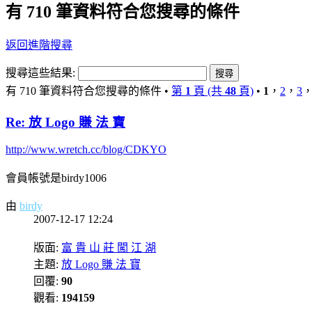
有 710 筆資料符合您搜尋的條件
返回進階搜尋
搜尋這些結果:
有 710 筆資料符合您搜尋的條件 •
第
1
頁 (共
48
頁)
•
1
，
2
，
3
Re: 放 Logo 賺 法 寶
http://www.wretch.cc/blog/CDKYO
會員帳號是birdy1006
由
birdy
2007-12-17 12:24
版面:
富 貴 山 莊 闖 江 湖
主題:
放 Logo 賺 法 寶
回覆:
90
觀看:
194159