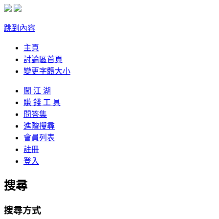
跳到內容
主頁
討論區首頁
變更字體大小
闖 江 湖
賺 錢 工 具
問答集
進階搜尋
會員列表
註冊
登入
搜尋
搜尋方式