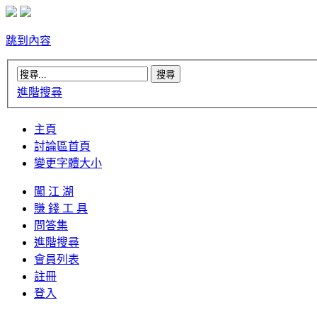
跳到內容
進階搜尋
主頁
討論區首頁
變更字體大小
闖 江 湖
賺 錢 工 具
問答集
進階搜尋
會員列表
註冊
登入