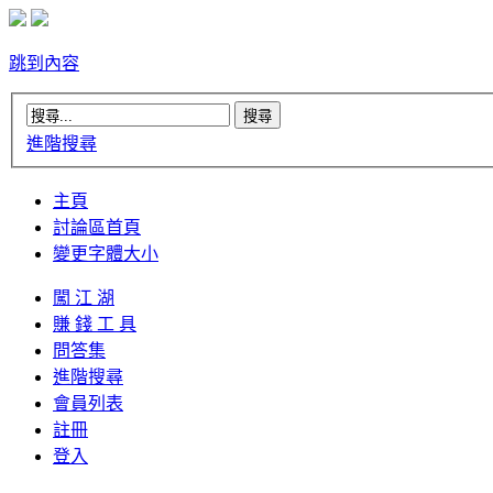
跳到內容
進階搜尋
主頁
討論區首頁
變更字體大小
闖 江 湖
賺 錢 工 具
問答集
進階搜尋
會員列表
註冊
登入