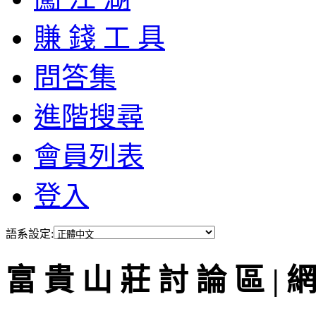
賺 錢 工 具
問答集
進階搜尋
會員列表
登入
語系設定:
富 貴 山 莊 討 論 區 | 網