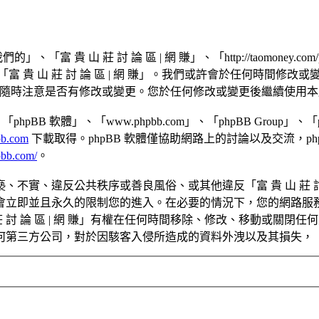
」、「富 貴 山 莊 討 論 區 | 網 賺」、「http://taomon
 貴 山 莊 討 論 區 | 網 賺」。我們或許會於任何時間修
網 賺」時隨時注意是否有修改或變更。您於任何修改或變更後繼續
BB 軟體」、「www.phpbb.com」、「phpBB Group」、
b.com
下載取得。phpBB 軟體僅協助網路上的討論以及交流，ph
pbb.com/
。
實、違反公共秩序或善良風俗、或其他違反「富 貴 山 莊 討 
即並且永久的限制您的進入。在必要的情況下，您的網路服務業者 (
 討 論 區 | 網 賺」有權在任何時間移除、修改、移動或關
公司，對於因駭客入侵所造成的資料外洩以及其損失，「富 貴 山 莊