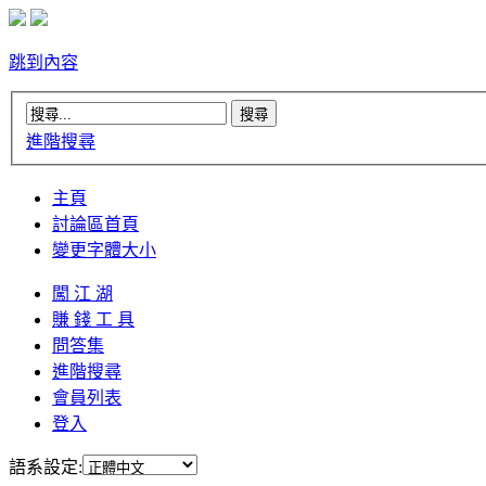
跳到內容
進階搜尋
主頁
討論區首頁
變更字體大小
闖 江 湖
賺 錢 工 具
問答集
進階搜尋
會員列表
登入
語系設定: