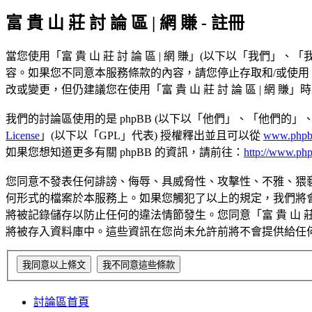
富 貴 山 莊 討 論 區 | 網 賺 - 註冊
當您使用「富 貴 山 莊 討 論 區 | 網 賺」(以下以「我們」、「我們的
容。如果您不同意本服務條款的內容，請您停止存取和/或使用「富
改或變更，但仍建議您在使用「富 貴 山 莊 討 論 區 | 
我們的討論區使用的是 phpBB (以下以「他們」、「他們的」、「php
License
」(以下以「GPL」代表) 授權釋出並且可以從
www.phpb
如果您想知道更多有關 phpBB 的資訊，請前往：
http://www.ph
您同意不發表任何誹謗、侮辱、具威脅性、攻擊性、不雅、猥褻、不
何形式的檔案於本服務上。如果您觸犯了以上的規定，我們將會立
將被記錄儲存以防止任何的違法情節發生。您同意「富 貴 山 莊
將被存入資料庫中。這些資訊在您尚未允許前將不會提供給任何第三方
討論區首頁