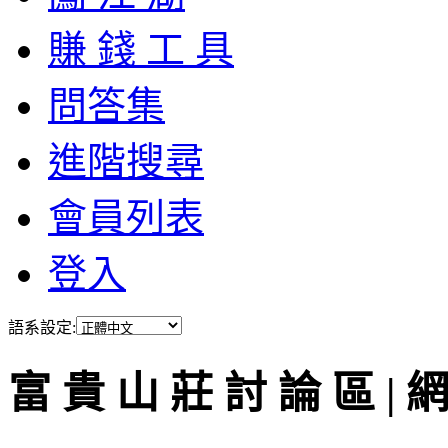
賺 錢 工 具
問答集
進階搜尋
會員列表
登入
語系設定:
富 貴 山 莊 討 論 區 | 網