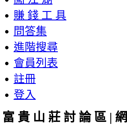
賺 錢 工 具
問答集
進階搜尋
會員列表
註冊
登入
富 貴 山 莊 討 論 區 | 