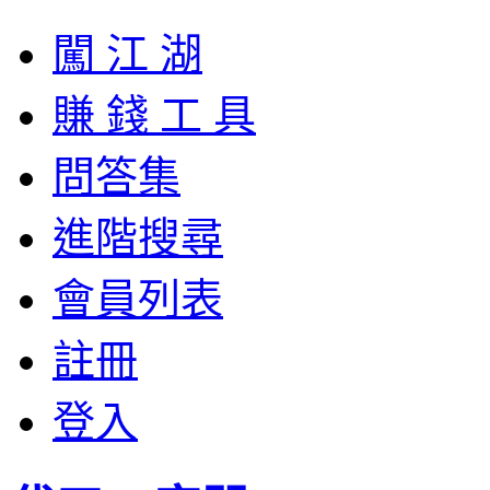
闖 江 湖
賺 錢 工 具
問答集
進階搜尋
會員列表
註冊
登入