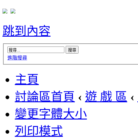
跳到內容
進階搜尋
主頁
討論區首頁
‹
遊 戲 區
‹
變更字體大小
列印模式