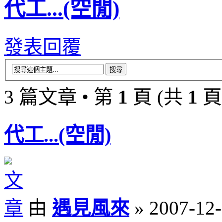
代工...(空閒)
發表回覆
3 篇文章 • 第
1
頁 (共
1
頁
代工...(空閒)
由
遇見風來
» 2007-12-