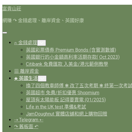
Skip
富貴山莊
to
content
網賺 ↷ 金錢處理、離岸資金、英國好康
Expand
Menu
⍝ 金錢處理
Toggle
Child
英國彩票債券 Premium Bonds (含實測數據)
Menu
英國銀行的小金額高利率活期存款( Oct 2023)
Citibank 免費匯款 入美金/港元範例教學
▦ 離岸資金
Current
◈ 英國生活
Toggle
Page
Child
換了四個教車師傅 ❃ 改了五次考期 ❃ 終第一次考
Menu
Parent
英國超市 免費/折扣優惠 Shopmium
屋頂有太陽能板 記得要賣電 (01/2025)
Life in the UK test 準備&考試
JamDoughnut 實體店舖和網上購物回贈
⇢ Telegram ⇠
↷ 舊板面 ↶