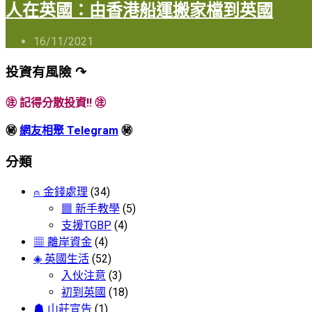
人在英國：由香港船運搬家檔到英國
16/11/2021
投資有風險 ↷
㊟ 記得分散投資!! ㊟
㊙
網友相聚 Telegram
㊙
分類
⍝ 金錢處理
(34)
▩ 新手教學
(5)
支援TGBP
(4)
▦ 離岸資金
(4)
◈ 英國生活
(52)
入伙注意
(3)
初到英國
(18)
☗ 山莊宣告
(1)