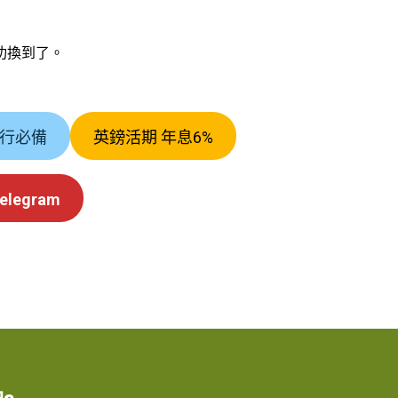
功換到了。
/旅行必備
英鎊活期 年息6%
egram