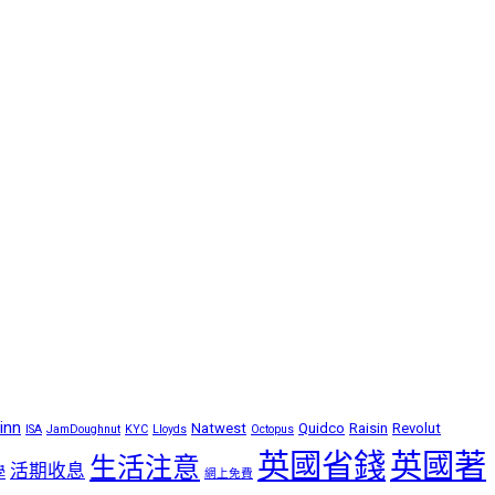
inn
Natwest
Quidco
Raisin
Revolut
ISA
JamDoughnut
KYC
Lloyds
Octopus
英國省錢
英國著
生活注意
活期收息
學
網上免費