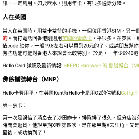
訊，一定夠用。如要吹水，則用年卡，有很多通話分鐘。
人在英國
當人在英國時，用雙卡雙待的手機，一個位用香港SIM，另一
的
。而打電話回香港剛則用
英國的電話卡
，平很多。在英國，
值code 給你，一般19.8左右可以買到20元的了。或請朋友幫你
有些功能可能對香港人來說會比較特別。 於是，一年少於40
Hello Card 詳細及最新情報:
HKEPC Hardware 的 攜號轉台（M
佛係攜號轉台（MNP）
Hello卡費用平，在英國Kent時Hello卡是用O2的信號和
Gaffgiff
第一張卡：
第一次是誤信了消息去了沙田辦卡，排隊排了很久，但分店沒
時間會返貨，他說星期X吧!第四次，是在那星期X去旺角，又是那
最後，成功換到了！