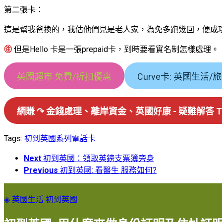
第二張卡：
這是幫我爸換的，我估他們見是老人家，為免多跑幾回，便成
㊟
但是Hello 卡是一張prepaid卡，到時要看實名制怎樣處理。
英國超市 免費/折扣優惠
Curve卡: 英國生活
網賺 ↷ 金錢處理、離岸資金、英國好康 - 疑難解答 Tel
Tags:
初到英國系列
電話卡
Next
初到英國：領取英鎊支票簿旁身
Previous
初到英國: 看醫生 服務如何?
◈ 英國生活
初到英國