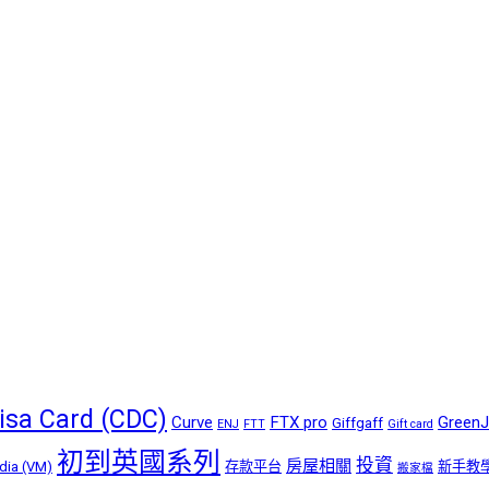
isa Card (CDC)
Curve
FTX pro
GreenJ
Giffgaff
ENJ
FTT
Gift card
初到英國系列
投資
房屋相關
dia (VM)
存款平台
新手教
搬家檔