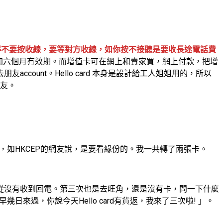
得不要按收線，要等對方收線，如你按不接聽是要收長途電話費
是加六個月有效期。而增值卡可在網上和賣家買，網上付款，把增
ccount。Hello card 本身是設計給工人姐姐用的，所以
朋友。
容易，如HKCEP的網友說，是要看緣份的。我一共轉了兩張卡。
從沒有收到回電。第三次也是去旺角，還是沒有卡，問一下什麼
來過，你說今天Hello card有貨返，我來了三次啦! 」。