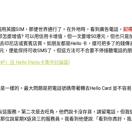
個用英國SIM，那便世界通行了。在外地時，看到廣告電話，
記
那怎麼增值? 可以用信用卡增值，但一次要增50港元，但也只
去印尼店或賓賓店買。如朋友都是Hello 卡，還可把多了的錢傳去朋友a
港元，便能保持可收SMS了，但這方法可不合要不停接聽電話的
NP）往 Hello [Hello卡集中討論區]
是一樣的。最大問題是把電話號碼帶著轉去Hello Card 並不
有這服務。第二次是去旺角，他們說卡沒存貨，請留電話，但我
位說星期X返貨三的服務員。我看到他便說:「看到你真好，我早幾日