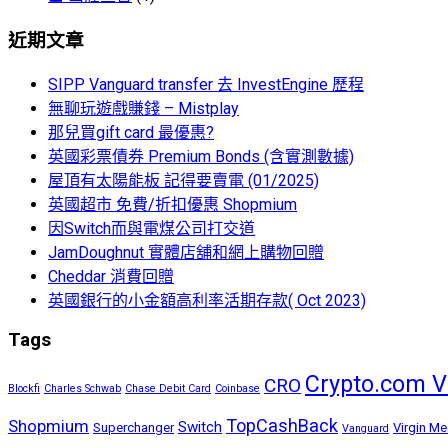
近期文章
SIPP Vanguard transfer 去 InvestEngine 歷程
無聊玩遊戲賺錢 – Mistplay
那兒買gift card 最優惠?
英國彩票債券 Premium Bonds (含實測數據)
屋頂有太陽能板 記得要賣電 (01/2025)
英國超市 免費/折扣優惠 Shopmium
因Switch而與電煤公司打交道
JamDoughnut 實體店舖和網上購物回贈
Cheddar 消費回贈
英國銀行的小金額高利率活期存款( Oct 2023)
Tags
Crypto.com V
CRO
Blockfi
Charles Schwab
Chase Debit Card
Coinbase
TopCashBack
Shopmium
Switch
Superchanger
Virgin Me
Vanguard