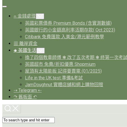
Expand
Menu
⍝ 金錢處理
Toggle
Child
英國彩票債券 Premium Bonds (含實測數據)
Menu
英國銀行的小金額高利率活期存款( Oct 2023)
Citibank 免費匯款 入美金/港元範例教學
▦ 離岸資金
Current
◈ 英國生活
Toggle
Page
Child
換了四個教車師傅 ❃ 改了五次考期 ❃ 終第一次考
Menu
Parent
英國超市 免費/折扣優惠 Shopmium
屋頂有太陽能板 記得要賣電 (01/2025)
Life in the UK test 準備&考試
JamDoughnut 實體店舖和網上購物回贈
⇢ Telegram ⇠
↷ 舊板面 ↶