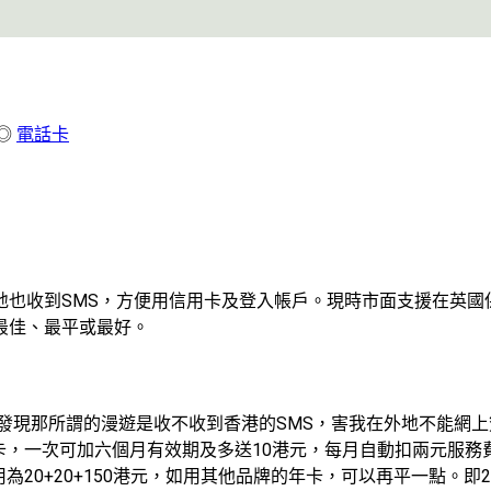
◎
電話卡
地也收到SMS，方便用信用卡及登入帳戶。現時市面支援在英國
最佳、最平或最好。
發現那所謂的漫遊是收不收到香港的SMS，害我在外地不能網
元增值卡，一次可加六個月有效期及多送10港元，每月自動扣兩元服
用為20+20+150港元，如用其他品牌的年卡，可以再平一點。