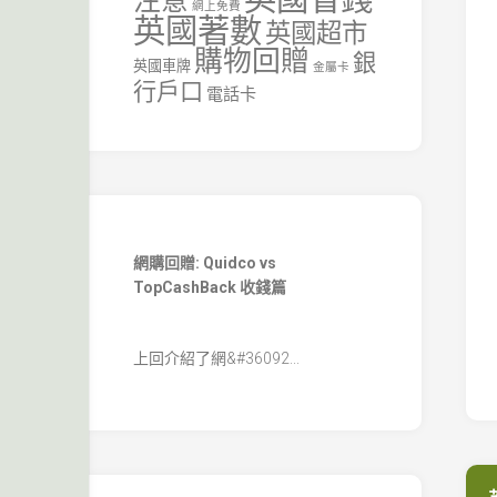
注意
網上免費
英國著數
英國超市
購物回贈
銀
英國車牌
金屬卡
行戶口
電話卡
網購回贈: Quidco vs
TopCashBack 收錢篇
上回介紹了網&#36092...