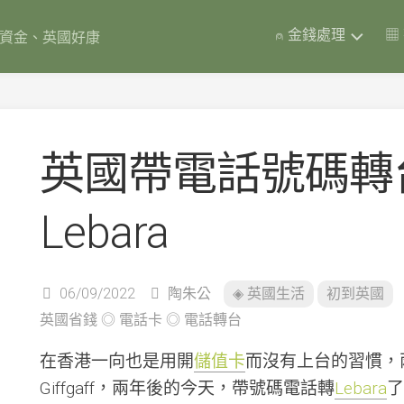
⍝ 金錢處理
▦
岸資金、英國好康
英
國
彩
票
英國帶電話號碼轉台: G
債
券
Premium
Lebara
Bonds
(含
實
測
數
06/09/2022
陶朱公
◈ 英國生活
初到英國
據)
英國省錢
◎
電話卡
◎
電話轉台
英
國
在香港一向也是用開
儲值卡
而沒有上台的習慣，兩
銀
Giffgaff，兩年後的今天，帶號碼電話轉
Lebara
了
行