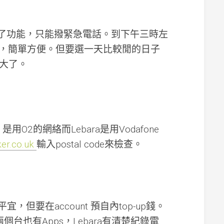
Shopmium
屋
頂
有了功能，只能撥緊急電話。到下午三時左
有
太
通知轉台完成，簡單方便。但要選一天比較閒的日子
陽
大了。
能
板
記
得
要
賣
電
是用O2的網絡而Lebara是用Vodafone
(01/2025)
ker.co.uk
輸入postal code來檢查。
Life
in
the
UK
test
準
的，收費平宜，但要在account 預自內top-up錢。
備
兩個台也有Apps，Lebara有清楚紀錄電