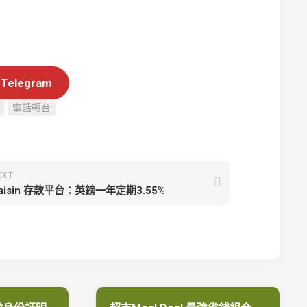
legram
電話轉台
EXT
aisin 存款平台：英鎊一年定期3.55%