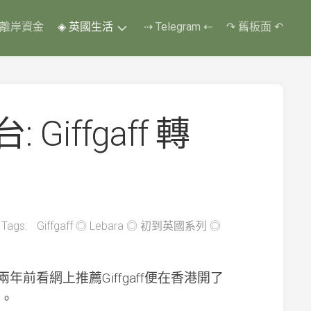
 離岸資金
◈ 英國生活
⇢ Telegram ⇠
↷ 舊板面 ↶
換
了
四
個
iffgaff 轉
教
車
師
傅
❃
改
了
五
Tags:
Giffgaff
◎
Lebara
◎
初到英國系列
◎
次
考
期
年前看網上推薦Giffgaff便在香港開了
❃
終
。
第