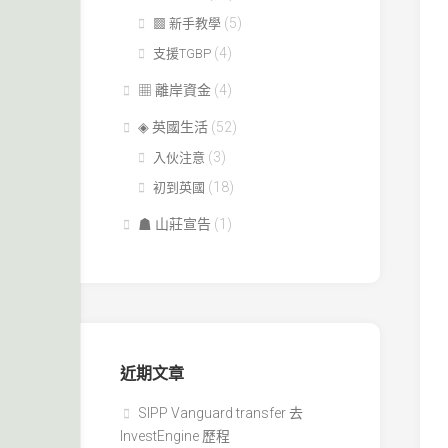
(5)
▩ 新手教學
(4)
支援TGBP
▦ 離岸資金
(4)
◈ 英國生活
(52)
(3)
入伙注意
(18)
初到英國
☗ 山莊宣告
(1)
近期文章
SIPP Vanguard transfer 去
InvestEngine 歷程