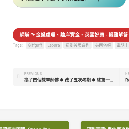
網賺 ↷ 金錢處理、離岸資金、英國好康 - 疑難解答 Te
Tags:
Giffgaff
Lebara
初到英國系列
英國省錢
電話卡
PREVIOUS
N
換了四個教車師傅 ❃ 改了五次考期 ❃ 終第一次考試便成功取得車牌
R