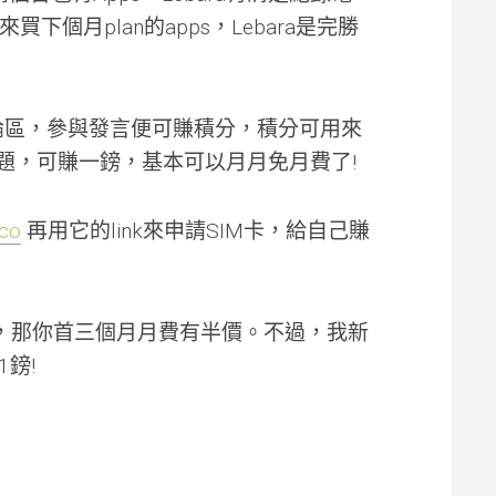
&
考
買下個月plan的apps，Lebara是完勝
試
JamDoughnut
實
f有一個討論區，參與發言便可賺積分，積分可用來
體
店
問題，可賺一鎊，基本可以月月免月費了!
舖
和
網
co
再用它的link來申請SIM卡，給自己賺
上
購
物
回
贈
，那你首三個月月費有半價。不過，我新
鎊!