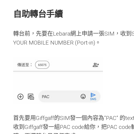
的
小
自助轉台手續
金
額
高
利
轉台前，先要在Lebara網上申請一張SIM，收到SIM
率
YOUR MOBILE NUMBER (Port-in)。
活
期
存
款
(
Oct
2023)
Citibank
免
費
匯
款
首先要用Giffgaff的SIM發一個內容為”PAC” 的te
入
收到Giffgaff發一組PAC code給你，把PAC
美
金/