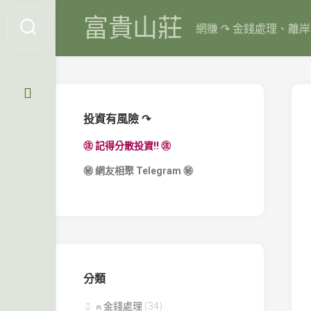
Skip
富貴山莊
to
網賺 ↷ 金錢處理、離
content
投資有風險 ↷
㊟ 記得分散投資!! ㊟
㊙
網友相聚 Telegram
㊙
分類
⍝ 金錢處理
(34)