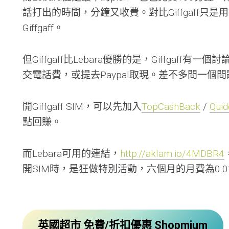
話打出的時間，分鐘又收費。對比Giffgaff只是用來
Giffgaff。
但Giffgaff比Lebara優勝的是，Giffgaf
交電話費，或提去Paypal取現。差不多問一個
開Giffgaff SIM，可以先加入
TopCashBack
/
Quid
點回賺。
而Lebara可用的連結，
http://aklam.io/4MDBR4
開SIM時，是狂做特別活動，六個月的月費為0.01
英國超市 免費/折扣優惠 Shopmium