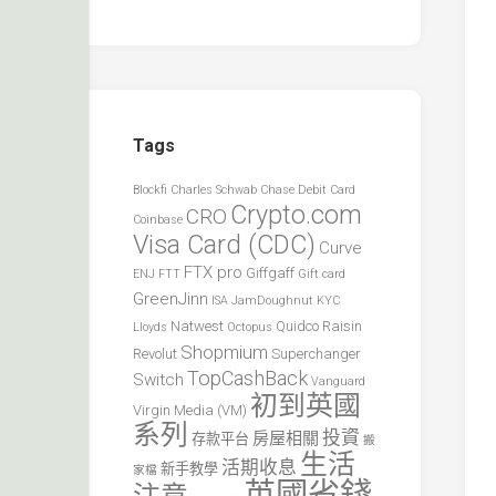
Tags
Blockfi
Charles Schwab
Chase Debit Card
Crypto.com
CRO
Coinbase
Visa Card (CDC)
Curve
FTX pro
Giffgaff
ENJ
FTT
Gift card
GreenJinn
ISA
JamDoughnut
KYC
Natwest
Quidco
Raisin
Lloyds
Octopus
Shopmium
Revolut
Superchanger
TopCashBack
Switch
Vanguard
初到英國
Virgin Media (VM)
系列
投資
房屋相關
存款平台
搬
生活
活期收息
新手教學
家檔
英國省錢