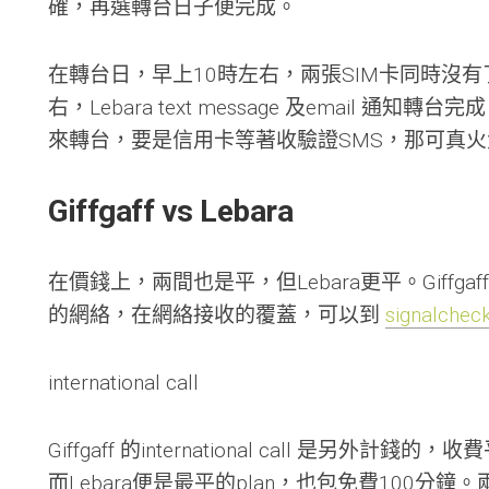
確，再選轉台日子便完成。
港
元
範
在轉台日，早上10時左右，兩張SIM卡同時沒
例
教
右，Lebara text message 及email 
學
來轉台，要是信用卡等著收驗證SMS，那可真火
Giffgaff vs Lebara
在價錢上，兩間也是平，但Lebara更平。Giffgaff 
的網絡，在網絡接收的覆蓋，可以到
signalchec
international call
Giffgaff 的international call 是另外計錢
而Lebara便是最平的plan，也包免費100分鐘。