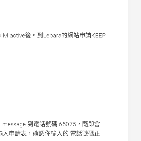
一
次
考
試
便
 active後。到Lebara的網站申請KEEP
成
功
取
得
車
牌
英
國
超
市
免
費/
折
扣
xt message 到電話號碼 65075，隨即會
優
 code輸入申請表，確認你輸入的 電話號碼正
惠