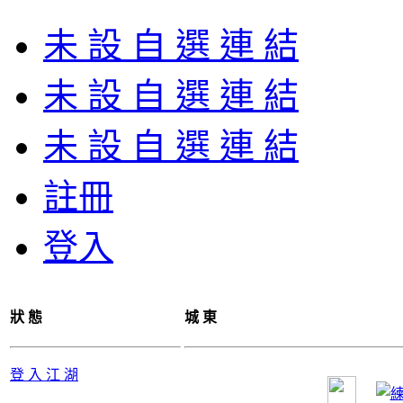
未 設 自 選 連 結
運草 血菩提都很讚
未 設 自 選 連 結
[5/8 05:55]
lois1234566
:
未 設 自 選 連 結
[5/8 05:55]
lois1234566
:
註冊
我紀念XD
登入
[5/8 05:51]
lois1234566
:
[5/8 05:50]
Tommy
:
沒有
狀 態
城 東
[5/8 05:50]
lois1234566
:
登 入 江 湖
美德變貴 刷雞毛成本高