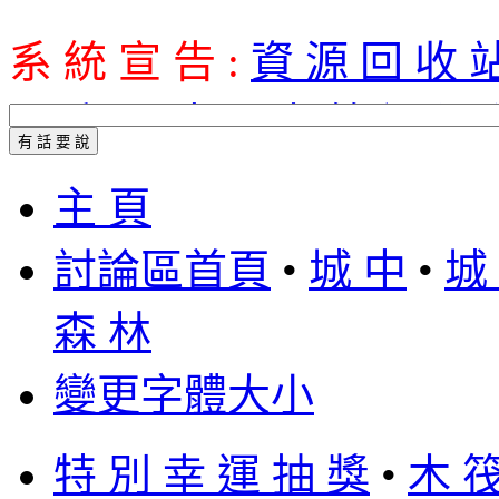
系 統 宣 告 :
資 源 回 收 站
四 庫 全 書
&
木 筏 過 河
[5/8 05:59]
lois1234566
:
主 頁
[5/8 05:57]
lois1234566
:
討論區首頁
•
城 中
•
城
[5/8 05:57]
Tommy
:
長期
森 林
[5/8 05:57]
lois1234566
:
變更字體大小
[5/8 05:56]
Tommy
:
就是
特 別 幸 運 抽 獎
•
木 筏
[5/8 05:56]
lois1234566
: