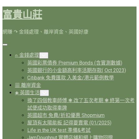
Skip
富貴山莊
to
content
網賺 ↷ 金錢處理、離岸資金、英國好康
Expand
Menu
⍝ 金錢處理
Toggle
Child
英國彩票債券 Premium Bonds (含實測數據)
Menu
英國銀行的小金額高利率活期存款( Oct 2023)
Citibank 免費匯款 入美金/港元範例教學
▦ 離岸資金
◈ 英國生活
Toggle
Child
換了四個教車師傅 ❃ 改了五次考期 ❃ 終第一次考
Menu
試便成功取得車牌
英國超市 免費/折扣優惠 Shopmium
屋頂有太陽能板 記得要賣電 (01/2025)
Life in the UK test 準備&考試
JamDoughnut 實體店舖和網上購物回贈