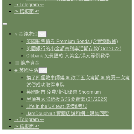
⇢ Telegram ⇠
↷ 舊板面 ↶
Expand
Menu
⍝ 金錢處理
Toggle
Child
英國彩票債券 Premium Bonds (含實測數據)
Menu
英國銀行的小金額高利率活期存款( Oct 2023)
Citibank 免費匯款 入美金/港元範例教學
▦ 離岸資金
◈ 英國生活
Toggle
Child
換了四個教車師傅 ❃ 改了五次考期 ❃ 終第一次考
Menu
試便成功取得車牌
英國超市 免費/折扣優惠 Shopmium
屋頂有太陽能板 記得要賣電 (01/2025)
Life in the UK test 準備&考試
JamDoughnut 實體店舖和網上購物回贈
⇢ Telegram ⇠
↷ 舊板面 ↶