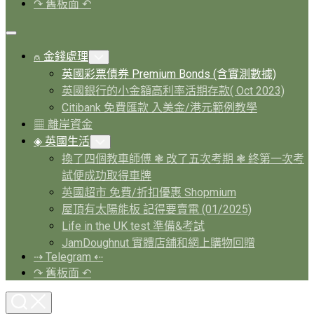
↷ 舊板面 ↶
Expand
Menu
Current
⍝ 金錢處理
Toggle
Page
Child
Current
英國彩票債券 Premium Bonds (含實測數據)
Menu
Parent
Page:
英國銀行的小金額高利率活期存款( Oct 2023)
Citibank 免費匯款 入美金/港元範例教學
▦ 離岸資金
Current
◈ 英國生活
Toggle
Page
Child
換了四個教車師傅 ❃ 改了五次考期 ❃ 終第一次考
Menu
Parent
試便成功取得車牌
英國超市 免費/折扣優惠 Shopmium
屋頂有太陽能板 記得要賣電 (01/2025)
Life in the UK test 準備&考試
JamDoughnut 實體店舖和網上購物回贈
⇢ Telegram ⇠
↷ 舊板面 ↶