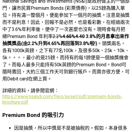
National Savings and Investments (NS&I)是政府做主的一個部
門，讓市民買Premium Bonds (彩票債券)，以25鎊為購入單
位。持有滿一整個月，便能參加下一個月的抽獎。注意是抽獎
而不是利息！因此，回報不是必然，也是看彩數，在經過兩次
中了3.6%年利率後，便中了一次甚麼也沒有。現時會每月把
總Premium Bond 年利率
2.2%
4.65%4.40
3.8%
的月息拿出來作
抽獎獎品(由2.2%升到4.65%再回落到3.8%啦!)
。頭獎兩名，
各有1000k英鎊，之下有77名100k，及很多50k、25k、10k、
5k。。。，最小的是25鎊。而持有的每1鎊便是一個抽獎機會
了。而每人最多只能持有50k英鎊的Premium Bond。Bond可
隨時賣回，大約三個工作天可到銀行賬戶。而買亦很方便，可
用Debit card在網上買。
詳細的資料，請參閱官網：
https://www.nsandi.com/files/asset/pdf/premium-bonds-
brochure.pdf
Premium Bond 的吸引力
因是抽獎，所以中獎是不是被抽稅的。假如，本身很多