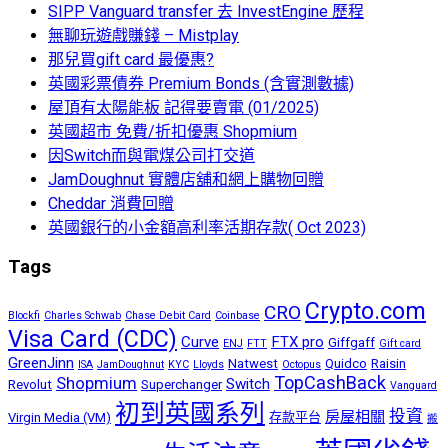
SIPP Vanguard transfer 去 InvestEngine 歷程
無聊玩遊戲賺錢 – Mistplay
那兒買gift card 最優惠?
英國彩票債券 Premium Bonds (含實測數據)
屋頂有太陽能板 記得要賣電 (01/2025)
英國超市 免費/折扣優惠 Shopmium
因Switch而與電煤公司打交道
JamDoughnut 實體店舖和網上購物回贈
Cheddar 消費回贈
英國銀行的小金額高利率活期存款( Oct 2023)
Tags
Crypto.com
CRO
Blockfi
Charles Schwab
Chase Debit Card
Coinbase
Visa Card (CDC)
Curve
FTX pro
Giffgaff
ENJ
FTT
Gift card
GreenJinn
Natwest
Quidco
Raisin
ISA
JamDoughnut
KYC
Lloyds
Octopus
TopCashBack
Shopmium
Switch
Revolut
Superchanger
Vanguard
初到英國系列
投資
房屋相關
Virgin Media (VM)
存款平台
搬