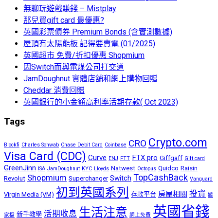
無聊玩遊戲賺錢 – Mistplay
那兒買gift card 最優惠?
英國彩票債券 Premium Bonds (含實測數據)
屋頂有太陽能板 記得要賣電 (01/2025)
英國超市 免費/折扣優惠 Shopmium
因Switch而與電煤公司打交道
JamDoughnut 實體店舖和網上購物回贈
Cheddar 消費回贈
英國銀行的小金額高利率活期存款( Oct 2023)
Tags
Crypto.com
CRO
Blockfi
Charles Schwab
Chase Debit Card
Coinbase
Visa Card (CDC)
Curve
FTX pro
Giffgaff
ENJ
FTT
Gift card
GreenJinn
Natwest
Quidco
Raisin
ISA
JamDoughnut
KYC
Lloyds
Octopus
TopCashBack
Shopmium
Switch
Revolut
Superchanger
Vanguard
初到英國系列
投資
房屋相關
Virgin Media (VM)
存款平台
搬
英國省錢
生活注意
活期收息
新手教學
家檔
網上免費