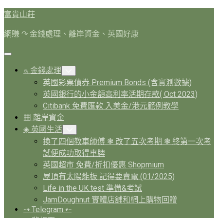
Skip
富貴山莊
to
content
網賺 ↷ 金錢處理、離岸資金、英國好康
Expand
Menu
⍝ 金錢處理
Toggle
Child
英國彩票債券 Premium Bonds (含實測數據)
Menu
英國銀行的小金額高利率活期存款( Oct 2023)
Citibank 免費匯款 入美金/港元範例教學
▦ 離岸資金
◈ 英國生活
Toggle
Child
換了四個教車師傅 ❃ 改了五次考期 ❃ 終第一次考
Menu
試便成功取得車牌
英國超市 免費/折扣優惠 Shopmium
屋頂有太陽能板 記得要賣電 (01/2025)
Life in the UK test 準備&考試
JamDoughnut 實體店舖和網上購物回贈
⇢ Telegram ⇠