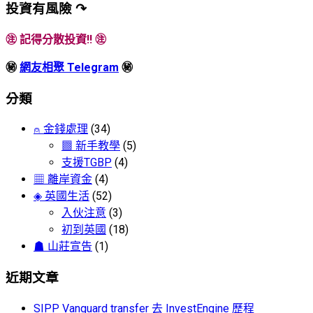
投資有風險 ↷
㊟ 記得分散投資!! ㊟
㊙
網友相聚 Telegram
㊙
分類
⍝ 金錢處理
(34)
▩ 新手教學
(5)
支援TGBP
(4)
▦ 離岸資金
(4)
◈ 英國生活
(52)
入伙注意
(3)
初到英國
(18)
☗ 山莊宣告
(1)
近期文章
SIPP Vanguard transfer 去 InvestEngine 歷程