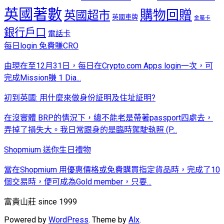
英國著數
購物回贈
英國超市
英國車牌
金屬卡
銀行戶口
電話卡
每日login 免費賺CRO
由現在至12月31日，每日在Crypto.com Apps login一次，可
完成Mission賺 1 Dia...
初到英國: 用什麼來做身份証明及住址証明?
在沒實體 BRP的情況下，總不能老是帶著passport四處去，
弄掉了損失大。我日常跟身的是臨時駕駛執照 (P...
Shopmium 送你生日禮物
當在Shopmium 用優惠價格或免費購買指定貨品時，完成了10
個交易時，便可成為Gold member，只要...
富貴山莊 since 1999
Powered by
WordPress
. Theme by
Alx
.