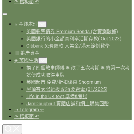
↷ 舊板面 ↶
Expand
Menu
⍝ 金錢處理
Toggle
Child
英國彩票債券 Premium Bonds (含實測數據)
Menu
英國銀行的小金額高利率活期存款( Oct 2023)
Citibank 免費匯款 入美金/港元範例教學
▦ 離岸資金
◈ 英國生活
Toggle
Child
換了四個教車師傅 ❃ 改了五次考期 ❃ 終第一次考
Menu
試便成功取得車牌
英國超市 免費/折扣優惠 Shopmium
屋頂有太陽能板 記得要賣電 (01/2025)
Life in the UK test 準備&考試
JamDoughnut 實體店舖和網上購物回贈
⇢ Telegram ⇠
↷ 舊板面 ↶