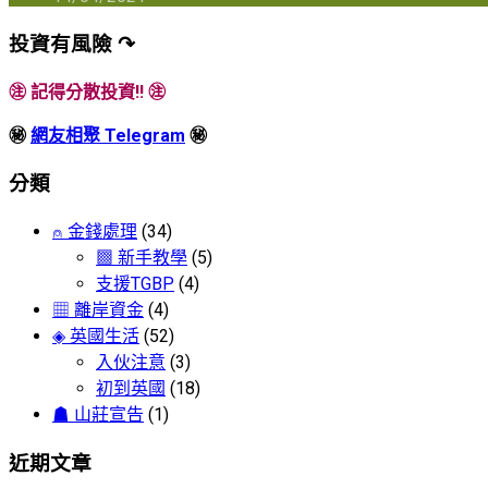
投資有風險 ↷
㊟ 記得分散投資!! ㊟
㊙
網友相聚 Telegram
㊙
分類
⍝ 金錢處理
(34)
▩ 新手教學
(5)
支援TGBP
(4)
▦ 離岸資金
(4)
◈ 英國生活
(52)
入伙注意
(3)
初到英國
(18)
☗ 山莊宣告
(1)
近期文章