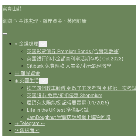
Skip
富貴山莊
to
content
網賺 ↷ 金錢處理、離岸資金、英國好康
Expand
Menu
⍝ 金錢處理
Toggle
Child
英國彩票債券 Premium Bonds (含實測數據)
Menu
英國銀行的小金額高利率活期存款( Oct 2023)
Citibank 免費匯款 入美金/港元範例教學
▦ 離岸資金
◈ 英國生活
Toggle
Child
換了四個教車師傅 ❃ 改了五次考期 ❃ 終第一次考
Menu
英國超市 免費/折扣優惠 Shopmium
屋頂有太陽能板 記得要賣電 (01/2025)
Life in the UK test 準備&考試
JamDoughnut 實體店舖和網上購物回贈
⇢ Telegram ⇠
↷ 舊板面 ↶