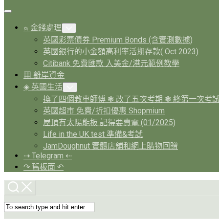
Expand
Menu
⍝ 金錢處理
Toggle
Child
英國彩票債券 Premium Bonds (含實測數據)
Menu
英國銀行的小金額高利率活期存款( Oct 2023)
Citibank 免費匯款 入美金/港元範例教學
▦ 離岸資金
◈ 英國生活
Toggle
Child
換了四個教車師傅 ❃ 改了五次考期 ❃ 終第一次考
Menu
英國超市 免費/折扣優惠 Shopmium
屋頂有太陽能板 記得要賣電 (01/2025)
Life in the UK test 準備&考試
JamDoughnut 實體店舖和網上購物回贈
⇢ Telegram ⇠
↷ 舊板面 ↶