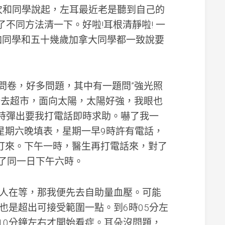
一
有次和同學說起，左耳最近老是聽到自己的
次
了不同方法清一下。好啦!耳根清靜啦! 一
考
試
加同學和五十幾歲加拿大同學都一致說要
便
成
功
取
ps填病徵問卷，好多問題，其中有一題問”強光照
得
車
行去超市，面向太陽，太陽好強，我眼也
牌
即時彈出要我打電話即時求助。嚇了我一
英
是星期六晚填表，星期一早9時許有電話，
國
超
遲點再打來。下午一時，醫生再打電話來，對了
市
了同一日下午六時。
免
費/
折
一人在等，那我便先去自助量血壓。可能
扣
優
也是超出可接受範圍一點。到6時05分左
惠
10分鐘左右才開始看症。耳朵沒問題，