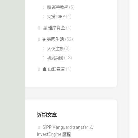
(5)
▩ 新手教學
(4)
支援TGBP
▦ 離岸資金
(4)
◈ 英國生活
(52)
(3)
入伙注意
(18)
初到英國
☗ 山莊宣告
(1)
近期文章
SIPP Vanguard transfer 去
InvestEngine 歷程