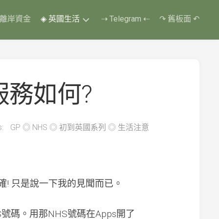
 離岸資金
◈ 英國生活
⇢ Telegram ⇠
↷ 舊板面 ↶
換
了
四
個
服務如何?
教
車
師
傅
:
GP
◎
NHS
◎
初到英國系列
◎
生活注意
❃
改
了
五
次
考
! 只是說一下我的見聞而已。
期
❃
終
號碼。用那NHS號碼在Apps開了
第