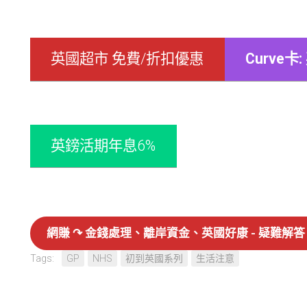
英國超市 免費/折扣優惠
Curve
英鎊活期年息6%
網賺 ↷ 金錢處理、離岸資金、英國好康 - 疑難解答 Te
Tags:
GP
NHS
初到英國系列
生活注意