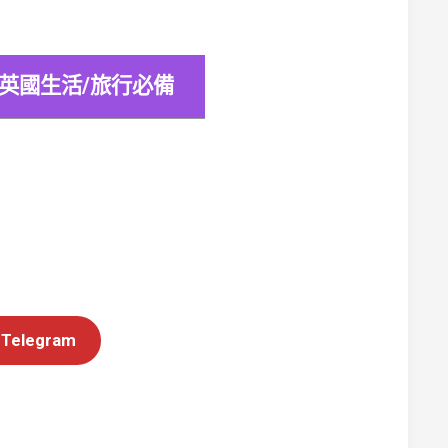
&
考
試
JamDoughnut
卡: 英國生活/旅行必備
實
體
店
舖
和
網
上
購
物
回
贈
legram