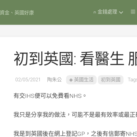
⍝ 金錢處理
▦
岸資金、英國好康
英
國
彩
票
初到英國: 看醫生 
債
券
Premium
Bonds
02/05/2021
陶朱公
◈ 英國生活
初到英國
Tags
(含
實
測
有交IHS便可以免費看NHS。
數
據)
我只是分享我的做法，可能不是最有效率或最正確
英
國
銀
我是到英國後在網上登記GP，之後有信郵寄NHS
行