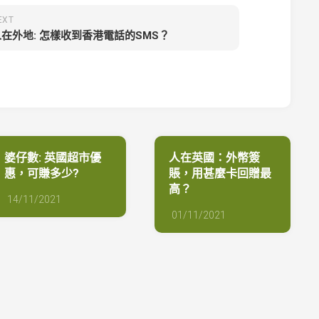
EXT
人在外地: 怎樣收到香港電話的SMS？
婆仔數: 英國超市優
人在英國：外幣簽
惠，可賺多少?
賬，用甚麼卡回贈最
高？
14/11/2021
01/11/2021