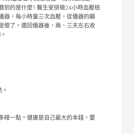
Shopmium
到的是什麼? 醫生安排做24小時血壓檢
屋
儀器，每小時量三次血壓，從儀器的顯
頂
有
是懷了。還回儀器後，兩、三天左右收
太
d。
陽
能
板
記
得
要
賣
電
(01/2025)
點。
Life
in
。
the
UK
test
多睡一點。健康是自己最大的本錢，要
準
備