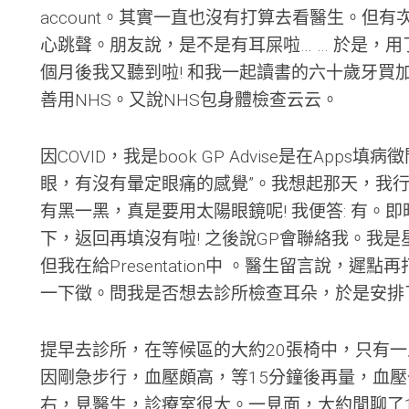
的
account。其實一直也沒有打算去看醫生。但
小
心跳聲。朋友說，是不是有耳屎啦… … 於是，用
金
額
個月後我又聽到啦! 和我一起讀書的六十歲牙買
高
善用NHS。又說NHS包身體檢查云云。
利
率
活
期
因COVID，我是book GP Advise是在Ap
存
眼，有沒有暈定眼痛的感覺”。我想起那天，我
款
(
有黑一黑，真是要用太陽眼鏡呢! 我便答: 有。
Oct
下，返回再填沒有啦! 之後說GP會聯絡我。我
2023)
但我在給Presentation中 。醫生留言說，
Citibank
一下徵。問我是否想去診所檢查耳朵，於是安排
免
費
匯
提早去診所，在等候區的大約20張椅中，只有
款
入
因剛急步行，血壓頗高，等15分鐘後再量，血壓
美
右，見醫生，診療室很大。一見面，大約閒聊了
金/