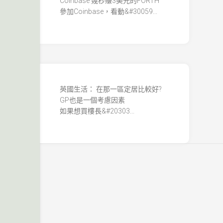
Coinbase 幾秒賺3美元的FORTH
參加Coinbase，看動&#30059...
英國生活： 在那一區定居比較好?
GP也是一個考慮因素
如果想買樓長&#20303...