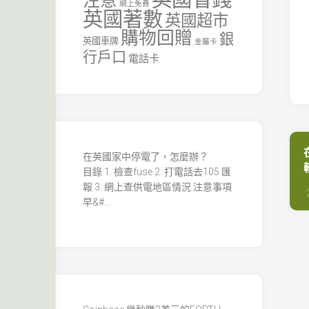
注意
網上免費
英國著數
英國超市
購物回贈
銀
英國車牌
金屬卡
行戶口
電話卡
在英國家中停電了，怎麼辦？
目錄 1. 檢查fuse 2. 打電話去105 匯
報 3. 網上查供電地區情況 注意事項
早&#...