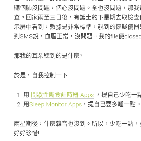
港
聽個肺沒問題，個心沒問題。全也沒問題，那我聽
元
查。回家兩至三日後，有護士約下星期去取檢查
範
例
示屏中看到，數據是非常標準，靚到的懷疑儀器
教
到SMS說，血壓正常，沒問題。我的file便close
學
那我的耳朵聽到的是什麼?
於是，自我控制一下:
用
間歇性斷食計時器 Apps
，提自己少吃一
用
Sleep Monitor Apps
，提自己要多睡一點
兩星期後，什麼雜音也沒到。所以，少吃一點，
好好珍惜!