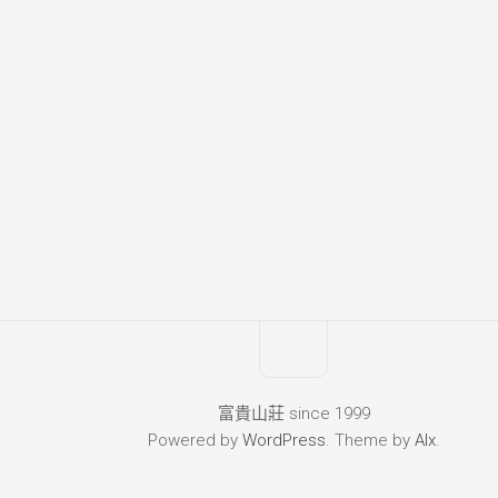
富貴山莊 since 1999
Powered by
WordPress
. Theme by
Alx
.