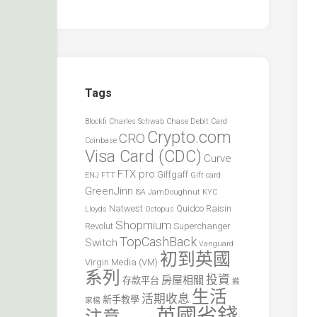
Tags
Blockfi
Charles Schwab
Chase Debit Card
Crypto.com
CRO
Coinbase
Visa Card (CDC)
Curve
FTX pro
Giffgaff
ENJ
FTT
Gift card
GreenJinn
ISA
JamDoughnut
KYC
Natwest
Quidco
Raisin
Lloyds
Octopus
Shopmium
Revolut
Superchanger
TopCashBack
Switch
Vanguard
初到英國
Virgin Media (VM)
系列
投資
房屋相關
存款平台
搬
生活
活期收息
新手教學
家檔
英國省錢