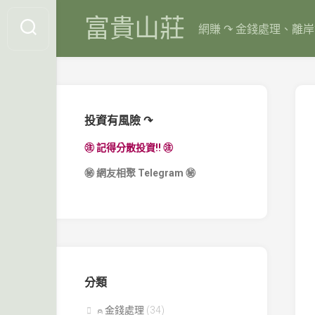
Skip
富貴山莊
to
網賺 ↷ 金錢處理、離
content
投資有風險 ↷
㊟ 記得分散投資!! ㊟
㊙
網友相聚 Telegram
㊙
分類
⍝ 金錢處理
(34)