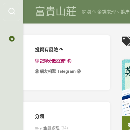
Skip
富貴山莊
to
網賺 ↷ 金錢處理、離
content
投資有風險 ↷
㊟ 記得分散投資!! ㊟
㊙
網友相聚 Telegram
㊙
分類
⍝ 金錢處理
(34)