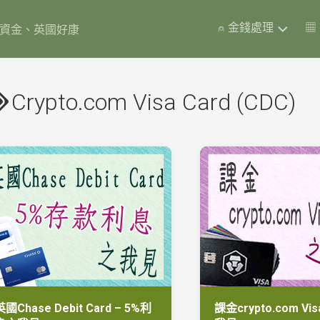
⍝ 金錢處理
▦
岸資金、英國好康
英
國
Crypto.com Visa Card (CDC)
彩
票
債
券
Premium
Bonds
(含
實
測
數
據)
英
國
銀
英國Chase Debit Card – 5%利
課金crypto.com Vis
行