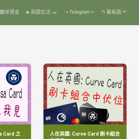
 離岸資金
◈ 英國生活
⇢ Telegram ⇠
↷ 舊板面 ↶
換
了
四
個
教
車
師
傅
❃
改
了
五
次
考
期
❃
終
a Card 之
人在英國: Curve Card 刷卡組合
第