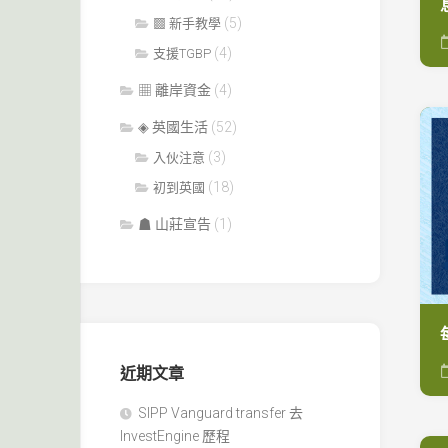
(5)
▩ 新手教學
(4)
支援TGBP
▦ 離岸資金
(4)
◈ 英國生活
(52)
(3)
入伙注意
(18)
初到英國
☗ 山莊宣告
(1)
近期文章
SIPP Vanguard transfer 去
InvestEngine 歷程