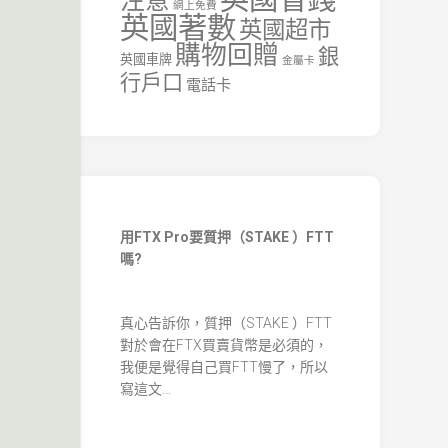
注意
網上免費
英國著數
英國超市
購物回贈
銀
英國車牌
金屬卡
行戶口
電話卡
用FTX Pro要質押（STAKE ）FTT
嗎?
真心告訴你，質押（STAKE ）FTT
對於會在FTX買賣貨幣是必須的，
我便是覺得自己買FTT慢了，所以
寫這文...