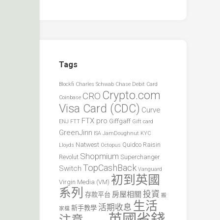
Tags
Blockfi
Charles Schwab
Chase Debit Card
Crypto.com
CRO
Coinbase
Visa Card (CDC)
Curve
FTX pro
Giffgaff
ENJ
FTT
Gift card
GreenJinn
ISA
JamDoughnut
KYC
Natwest
Quidco
Raisin
Lloyds
Octopus
Shopmium
Revolut
Superchanger
TopCashBack
Switch
Vanguard
初到英國
Virgin Media (VM)
系列
投資
房屋相關
存款平台
搬
生活
活期收息
新手教學
家檔
英國省錢