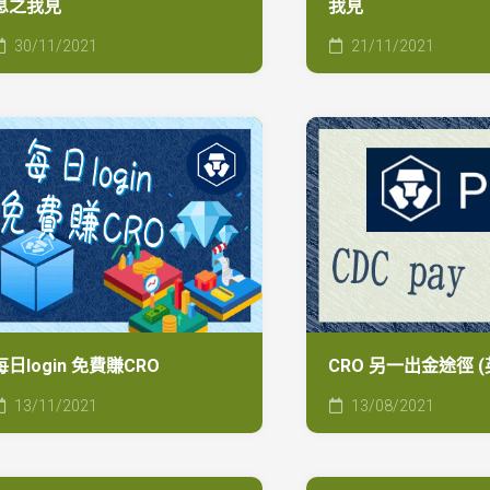
息之我見
我見
的
小
30/11/2021
21/11/2021
金
額
高
利
率
活
期
存
款
(
Oct
2023)
Citibank
免
每日login 免費賺CRO
CRO 另一出金途徑 
費
匯
13/11/2021
13/08/2021
款
入
美
金/