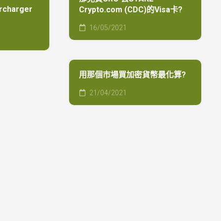
Shopmium
rcharger
Crypto.com (CDC)的Visa卡?
屋
頂
16/05/2021
有
太
陽
能
用那個市場買加密貨幣最化算?
板
記
21/04/2021
得
要
賣
電
(01/2025)
Life
in
the
UK
test
準
備