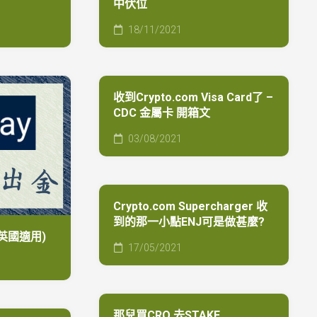
中伏位
一
次
18/11/2021
考
試
便
成
功
收到Crypto.com Visa Card了 –
取
CDC 金屬卡 開箱文
得
車
03/08/2021
牌
英
國
超
Crypto.com Supercharger 收
市
到的那一小點ENJ可是做甚麼?
免
(英國適用)
費/
17/05/2021
折
扣
優
惠
那兒買CRO 去STAKE