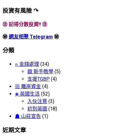
投資有風險 ↷
㊟ 記得分散投資!! ㊟
㊙
網友相聚 Telegram
㊙
分類
⍝ 金錢處理
(34)
▩ 新手教學
(5)
支援TGBP
(4)
▦ 離岸資金
(4)
◈ 英國生活
(52)
入伙注意
(3)
初到英國
(18)
☗ 山莊宣告
(1)
近期文章