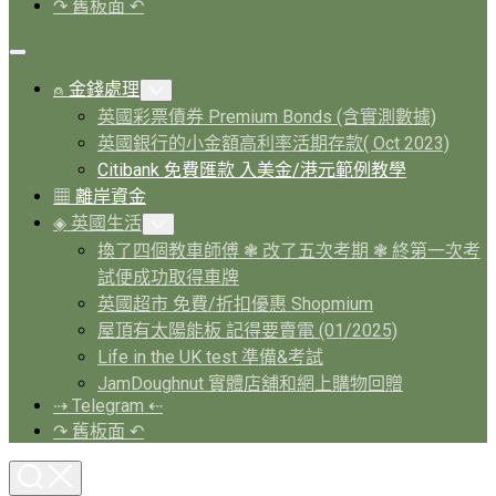
↷ 舊板面 ↶
Expand
Menu
Current
⍝ 金錢處理
Toggle
Page
Child
英國彩票債券 Premium Bonds (含實測數據)
Menu
Parent
英國銀行的小金額高利率活期存款( Oct 2023)
Current
Citibank 免費匯款 入美金/港元範例教學
Page:
Current
▦ 離岸資金
Page
◈ 英國生活
Toggle
Parent
Child
換了四個教車師傅 ❃ 改了五次考期 ❃ 終第一次考
Menu
試便成功取得車牌
英國超市 免費/折扣優惠 Shopmium
屋頂有太陽能板 記得要賣電 (01/2025)
Life in the UK test 準備&考試
JamDoughnut 實體店舖和網上購物回贈
⇢ Telegram ⇠
↷ 舊板面 ↶