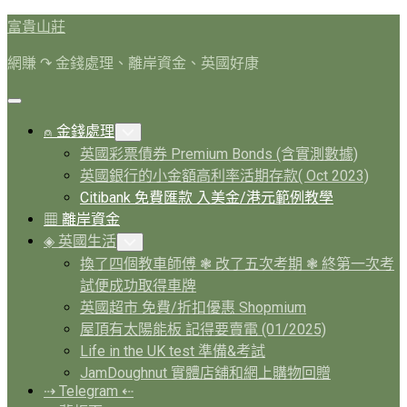
Skip
富貴山莊
to
content
網賺 ↷ 金錢處理、離岸資金、英國好康
Expand
Menu
Current
⍝ 金錢處理
Toggle
Page
Child
英國彩票債券 Premium Bonds (含實測數據)
Menu
Parent
英國銀行的小金額高利率活期存款( Oct 2023)
Current
Citibank 免費匯款 入美金/港元範例教學
Page:
Current
▦ 離岸資金
Page
◈ 英國生活
Toggle
Parent
Child
換了四個教車師傅 ❃ 改了五次考期 ❃ 終第一次考
Menu
試便成功取得車牌
英國超市 免費/折扣優惠 Shopmium
屋頂有太陽能板 記得要賣電 (01/2025)
Life in the UK test 準備&考試
JamDoughnut 實體店舖和網上購物回贈
⇢ Telegram ⇠