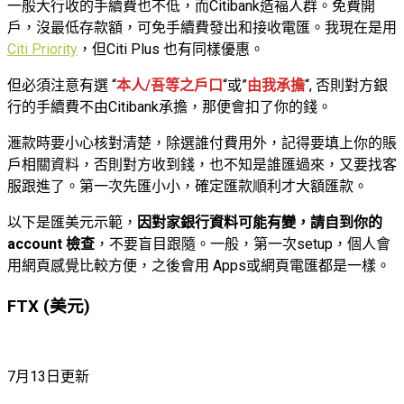
一般大行收的手續費也不低，而Citibank造褔人群。免費開
戶，沒最低存款額，可免手續費發出和接收電匯。我現在是用
Citi Priority
，但Citi Plus 也有同樣優惠。
但必須注意有選 “
本人/吾等之戶口
“或”
由我承擔
“, 否則對方銀
行的手續費不由Citibank承擔，那便會扣了你的錢。
滙款時要小心核對清楚，除選誰付費用外，記得要填上你的賬
戶相關資料，否則對方收到錢，也不知是誰匯過來，又要找客
服跟進了。第一次先匯小小，確定匯款順利才大額匯款。
以下是匯美元示範，
因對家銀行資料可能有變，請自到你的
account 檢查
，不要盲目跟隨。一般，第一次setup，個人會
用網頁感覺比較方便，之後會用 Apps或網頁電匯都是一樣。
FTX (美元)
7月13日更新