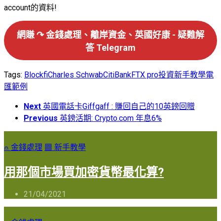
account的資料!
網賺 ↷ 金錢處理、離岸資金、英國好康 - 疑難解
答 Telegram
Tags:
Blockfi
Charles Schwab
CitiBank
FTX pro
投資
新手教學
電
匯範例
Next
英國電話卡Giffgaff : 賺回自己的10英鎊回贈
Previous
英鎊活期: Crypto.com 年息6%
⍝ 金錢處理
▩ 新手教學
用那個市場買加密貨幣最化算?
21/04/2021