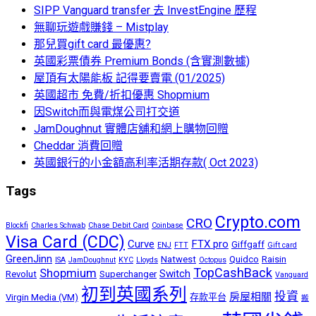
SIPP Vanguard transfer 去 InvestEngine 歷程
無聊玩遊戲賺錢 – Mistplay
那兒買gift card 最優惠?
英國彩票債券 Premium Bonds (含實測數據)
屋頂有太陽能板 記得要賣電 (01/2025)
英國超市 免費/折扣優惠 Shopmium
因Switch而與電煤公司打交道
JamDoughnut 實體店舖和網上購物回贈
Cheddar 消費回贈
英國銀行的小金額高利率活期存款( Oct 2023)
Tags
Crypto.com
CRO
Blockfi
Charles Schwab
Chase Debit Card
Coinbase
Visa Card (CDC)
Curve
FTX pro
Giffgaff
ENJ
FTT
Gift card
GreenJinn
Natwest
Quidco
Raisin
ISA
JamDoughnut
KYC
Lloyds
Octopus
TopCashBack
Shopmium
Switch
Revolut
Superchanger
Vanguard
初到英國系列
投資
房屋相關
Virgin Media (VM)
存款平台
搬