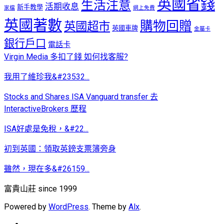
英國省錢
生活注意
活期收息
新手教學
家檔
網上免費
英國著數
購物回贈
英國超市
英國車牌
金屬卡
銀行戶口
電話卡
Virgin Media 多扣了錢 如何找客服?
我用了維珍我&#23532...
Stocks and Shares ISA Vanguard transfer 去
InteractiveBrokers 歷程
ISA好處是免稅，&#22...
初到英國：領取英鎊支票簿旁身
雖然，現在多&#26159...
富貴山莊 since 1999
Powered by
WordPress
. Theme by
Alx
.