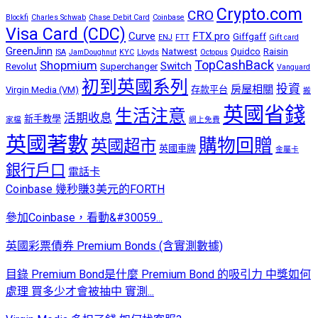
Crypto.com
CRO
Blockfi
Charles Schwab
Chase Debit Card
Coinbase
Visa Card (CDC)
Curve
FTX pro
Giffgaff
ENJ
FTT
Gift card
GreenJinn
Natwest
Quidco
Raisin
ISA
JamDoughnut
KYC
Lloyds
Octopus
TopCashBack
Shopmium
Switch
Revolut
Superchanger
Vanguard
初到英國系列
投資
房屋相關
Virgin Media (VM)
存款平台
搬
英國省錢
生活注意
活期收息
新手教學
家檔
網上免費
英國著數
購物回贈
英國超市
英國車牌
金屬卡
銀行戶口
電話卡
Coinbase 幾秒賺3美元的FORTH
參加Coinbase，看動&#30059...
英國彩票債券 Premium Bonds (含實測數據)
目錄 Premium Bond是什麼 Premium Bond 的吸引力 中獎如何
處理 買多少才會被抽中 實測...