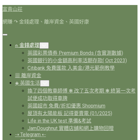
Skip
富貴山莊
to
content
網賺 ↷ 金錢處理、離岸資金、英國好康
Expand
Menu
Current
⍝ 金錢處理
Toggle
Page
Child
英國彩票債券 Premium Bonds (含實測數據)
Menu
Parent
英國銀行的小金額高利率活期存款( Oct 2023)
Citibank 免費匯款 入美金/港元範例教學
▦ 離岸資金
◈ 英國生活
Toggle
Child
換了四個教車師傅 ❃ 改了五次考期 ❃ 終第一次考
Menu
試便成功取得車牌
英國超市 免費/折扣優惠 Shopmium
屋頂有太陽能板 記得要賣電 (01/2025)
Life in the UK test 準備&考試
JamDoughnut 實體店舖和網上購物回贈
⇢ Telegram ⇠