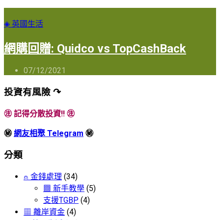
◈ 英國生活
網購回贈: Quidco vs TopCashBack
07/12/2021
投資有風險 ↷
㊟ 記得分散投資!! ㊟
㊙
網友相聚 Telegram
㊙
分類
⍝ 金錢處理
(34)
▩ 新手教學
(5)
支援TGBP
(4)
▦ 離岸資金
(4)