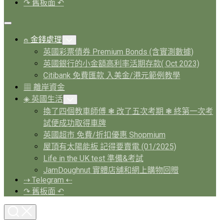
↷ 舊板面 ↶
Expand
Menu
Current
⍝ 金錢處理
Toggle
Page
Child
英國彩票債券 Premium Bonds (含實測數據)
Menu
Parent
英國銀行的小金額高利率活期存款( Oct 2023)
Citibank 免費匯款 入美金/港元範例教學
▦ 離岸資金
◈ 英國生活
Toggle
Child
換了四個教車師傅 ❃ 改了五次考期 ❃ 終第一次考
Menu
試便成功取得車牌
英國超市 免費/折扣優惠 Shopmium
屋頂有太陽能板 記得要賣電 (01/2025)
Life in the UK test 準備&考試
JamDoughnut 實體店舖和網上購物回贈
⇢ Telegram ⇠
↷ 舊板面 ↶