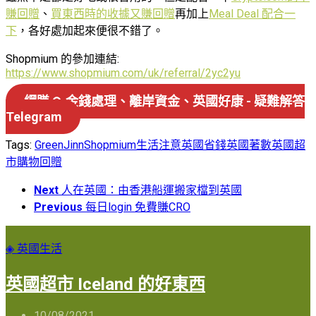
賺回贈
、
買東西時的收據又賺回贈
再加上
Meal Deal 配合一
下
，各好處加起來便很不錯了。
Shopmium 的參加連結:
https://www.shopmium.com/uk/referral/2yc2yu
網賺 ↷ 金錢處理、離岸資金、英國好康 - 疑難解答
Telegram
Tags:
GreenJinn
Shopmium
生活注意
英國省錢
英國著數
英國超
市
購物回贈
Next
人在英國：由香港船運搬家檔到英國
Previous
每日login 免費賺CRO
◈ 英國生活
英國超市 Iceland 的好東西
10/08/2021