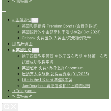
↷ 舊板面 ↶
Expand
Menu
⍝ 金錢處理
Toggle
Child
英國彩票債券 Premium Bonds (含實測數據)
Menu
英國銀行的小金額高利率活期存款( Oct 2023)
Citibank 免費匯款 入美金/港元範例教學
▦ 離岸資金
Current
◈ 英國生活
Toggle
Page
Child
換了四個教車師傅 ❃ 改了五次考期 ❃ 終第一次考
Menu
Parent
試便成功取得車牌
英國超市 免費/折扣優惠 Shopmium
屋頂有太陽能板 記得要賣電 (01/2025)
Life in the UK test 準備&考試
JamDoughnut 實體店舖和網上購物回贈
⇢ Telegram ⇠
↷ 舊板面 ↶