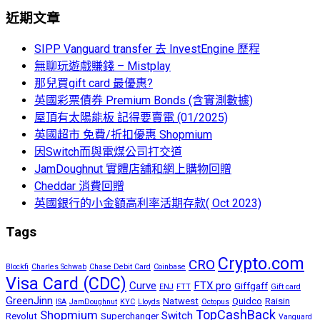
近期文章
SIPP Vanguard transfer 去 InvestEngine 歷程
無聊玩遊戲賺錢 – Mistplay
那兒買gift card 最優惠?
英國彩票債券 Premium Bonds (含實測數據)
屋頂有太陽能板 記得要賣電 (01/2025)
英國超市 免費/折扣優惠 Shopmium
因Switch而與電煤公司打交道
JamDoughnut 實體店舖和網上購物回贈
Cheddar 消費回贈
英國銀行的小金額高利率活期存款( Oct 2023)
Tags
Crypto.com
CRO
Blockfi
Charles Schwab
Chase Debit Card
Coinbase
Visa Card (CDC)
Curve
FTX pro
Giffgaff
ENJ
FTT
Gift card
GreenJinn
Natwest
Quidco
Raisin
ISA
JamDoughnut
KYC
Lloyds
Octopus
TopCashBack
Shopmium
Switch
Revolut
Superchanger
Vanguard