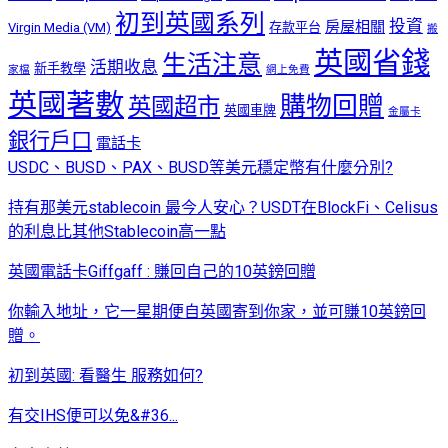
初到英國系列
投資
房屋相關
Virgin Media (VM)
存款平台
搬
英國省錢
生活注意
活期收息
新手教學
家檔
網上免費
英國著數
購物回贈
英國超市
英國車牌
金屬卡
銀行戶口
電話卡
USDC、BUSD、PAX、BUSD等美元穩定幣有什麼分別?
持有那美元stablecoin 最今人安心？USDT在BlockFi、Celisus
的利息比其他Stablecoin高一點
英國電話卡Giffgaff : 賺回自己的10英鎊回贈
你輸入地址，它一星期便自英國寄到你家，並可賺10英鎊回
贈。
初到英國: 看醫生 服務如何?
有交IHS便可以免&#36...