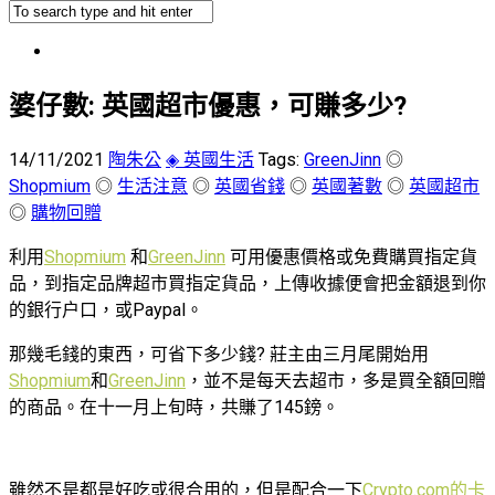
婆仔數: 英國超市優惠，可賺多少?
14/11/2021
陶朱公
◈ 英國生活
Tags:
GreenJinn
◎
Shopmium
◎
生活注意
◎
英國省錢
◎
英國著數
◎
英國超市
◎
購物回贈
利用
Shopmium
和
GreenJinn
可用優惠價格或免費購買指定貨
品，到指定品牌超市買指定貨品，上傳收據便會把金額退到你
的銀行户口，或Paypal。
那幾毛錢的東西，可省下多少錢? 莊主由三月尾開始用
Shopmium
和
GreenJinn
，並不是每天去超市，多是買全額回贈
的商品。在十一月上旬時，共賺了145鎊。
雖然不是都是好吃或很合用的，但是配合一下
Crypto.com的卡