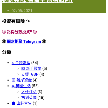
初到英國: 看醫生 服務如何?
02/05/2021
投資有風險 ↷
㊟ 記得分散投資!! ㊟
㊙
網友相聚 Telegram
㊙
分類
⍝ 金錢處理
(34)
▩ 新手教學
(5)
支援TGBP
(4)
▦ 離岸資金
(4)
◈ 英國生活
(52)
入伙注意
(3)
初到英國
(18)
☗ 山莊宣告
(1)