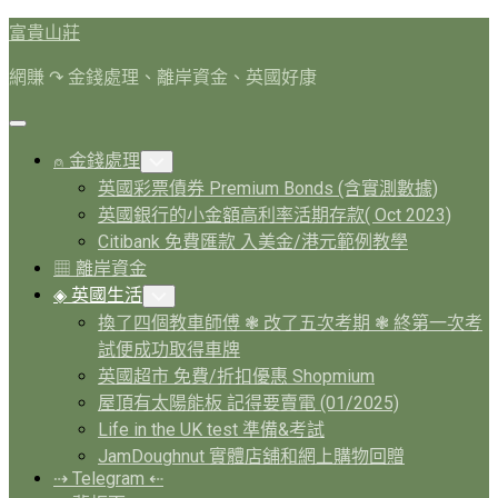
Skip
富貴山莊
to
content
網賺 ↷ 金錢處理、離岸資金、英國好康
Expand
Menu
⍝ 金錢處理
Toggle
Child
英國彩票債券 Premium Bonds (含實測數據)
Menu
英國銀行的小金額高利率活期存款( Oct 2023)
Citibank 免費匯款 入美金/港元範例教學
▦ 離岸資金
Current
◈ 英國生活
Toggle
Page
Child
換了四個教車師傅 ❃ 改了五次考期 ❃ 終第一次考
Menu
Parent
試便成功取得車牌
英國超市 免費/折扣優惠 Shopmium
屋頂有太陽能板 記得要賣電 (01/2025)
Life in the UK test 準備&考試
JamDoughnut 實體店舖和網上購物回贈
⇢ Telegram ⇠