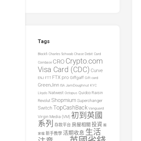
Tags
Blockfi
Charles Schwab
Chase Debit Card
Crypto.com
CRO
Coinbase
Visa Card (CDC)
Curve
FTX pro
Giffgaff
ENJ
FTT
Gift card
GreenJinn
ISA
JamDoughnut
KYC
Natwest
Quidco
Raisin
Lloyds
Octopus
Shopmium
Revolut
Superchanger
TopCashBack
Switch
Vanguard
初到英國
Virgin Media (VM)
系列
投資
房屋相關
存款平台
搬
生活
活期收息
新手教學
家檔
英國省錢