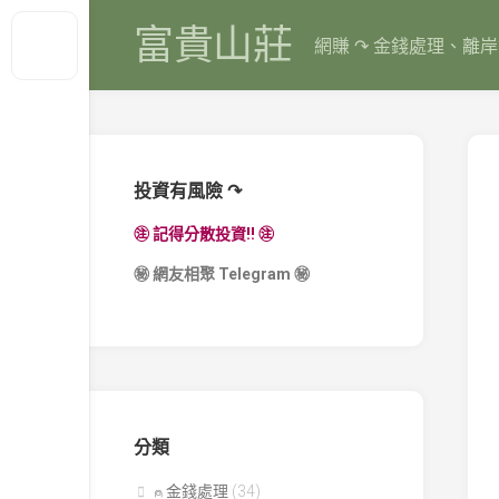
Skip
富貴山莊
to
網賺 ↷ 金錢處理、離
content
投資有風險 ↷
㊟ 記得分散投資!! ㊟
㊙
網友相聚 Telegram
㊙
分類
⍝ 金錢處理
(34)