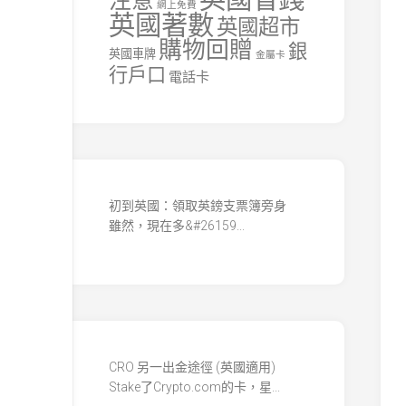
注意
網上免費
英國著數
英國超市
購物回贈
銀
英國車牌
金屬卡
行戶口
電話卡
初到英國：領取英鎊支票簿旁身
雖然，現在多&#26159...
CRO 另一出金途徑 (英國適用)
Stake了Crypto.com的卡，星...