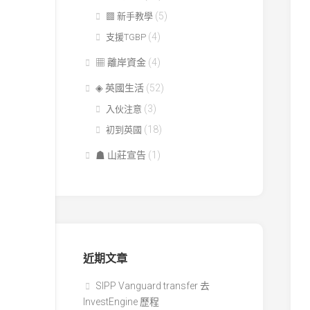
(5)
▩ 新手教學
(4)
支援TGBP
▦ 離岸資金
(4)
◈ 英國生活
(52)
(3)
入伙注意
(18)
初到英國
☗ 山莊宣告
(1)
近期文章
SIPP Vanguard transfer 去
InvestEngine 歷程