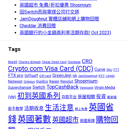
英國超市 免費/折扣優惠 Shopmium
因Switch而與電煤公司打交道
JamDoughnut 實體店舖和網上購物回贈
Cheddar 消費回贈
英國銀行的小金額高利率活期存款( Oct 2023)
Tags
CRO
Blockfi
Charles Schwab
Chase Debit Card
Coinbase
Crypto.com Visa Card (CDC)
Curve
ENJ
FTT
FTX pro
GreenJinn
Giffgaff
Gift card
ISA
JamDoughnut
KYC
Lloyds
Shopmium
Natwest
Quidco
Raisin
Revolut
Octopus
TopCashBack
Switch
Superchanger
Virgin Media
Vanguard
初到英國系列
投資
房屋相關
(VM)
存款平台
搬家檔
英國省
生活注意
活期收息
新手教學
網上免費
錢
英國著數
購物回
英國超市
英國車牌