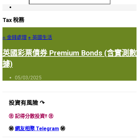
Tax 稅務
⍝ 金錢處理
◈ 英國生活
英國彩票債券 Premium Bonds (含實測數
據)
05/03/2025
投資有風險 ↷
㊟ 記得分散投資!! ㊟
㊙
網友相聚 Telegram
㊙