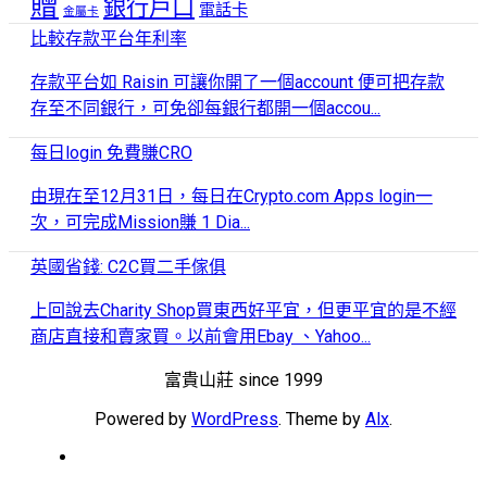
贈
銀行戶口
電話卡
金屬卡
比較存款平台年利率
存款平台如 Raisin 可讓你開了一個account 便可把存款
存至不同銀行，可免卻每銀行都開一個accou...
每日login 免費賺CRO
由現在至12月31日，每日在Crypto.com Apps login一
次，可完成Mission賺 1 Dia...
英國省錢: C2C買二手傢俱
上回說去Charity Shop買東西好平宜，但更平宜的是不經
商店直接和賣家買。以前會用Ebay 、Yahoo...
富貴山莊 since 1999
Powered by
WordPress
. Theme by
Alx
.