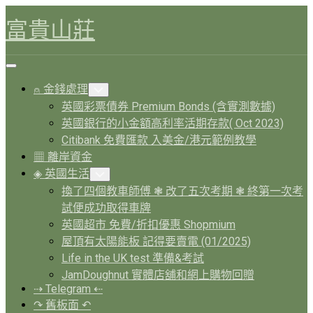
Skip
富貴山莊
to
content
Expand
Menu
⍝ 金錢處理
Toggle
Child
英國彩票債券 Premium Bonds (含實測數據)
Menu
英國銀行的小金額高利率活期存款( Oct 2023)
Citibank 免費匯款 入美金/港元範例教學
▦ 離岸資金
◈ 英國生活
Toggle
Child
換了四個教車師傅 ❃ 改了五次考期 ❃ 終第一次考
Menu
試便成功取得車牌
英國超市 免費/折扣優惠 Shopmium
屋頂有太陽能板 記得要賣電 (01/2025)
Life in the UK test 準備&考試
JamDoughnut 實體店舖和網上購物回贈
⇢ Telegram ⇠
↷ 舊板面 ↶