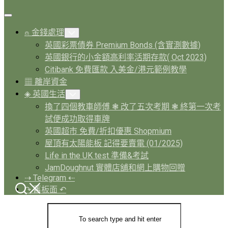
Expand
Menu
⍝ 金錢處理
Toggle
Child
英國彩票債券 Premium Bonds (含實測數據)
Menu
英國銀行的小金額高利率活期存款( Oct 2023)
Citibank 免費匯款 入美金/港元範例教學
▦ 離岸資金
◈ 英國生活
Toggle
Child
換了四個教車師傅 ❃ 改了五次考期 ❃ 終第一次考
Menu
試便成功取得車牌
英國超市 免費/折扣優惠 Shopmium
屋頂有太陽能板 記得要賣電 (01/2025)
Life in the UK test 準備&考試
JamDoughnut 實體店舖和網上購物回贈
⇢ Telegram ⇠
↷ 舊板面 ↶