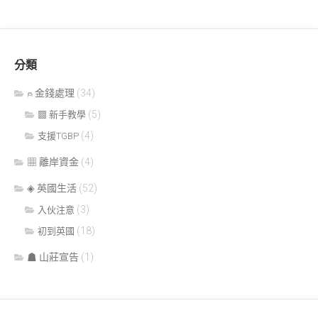
分類
⍝ 金錢處理
(34)
(5)
▩ 新手教學
(4)
支援TGBP
▦ 離岸資金
(4)
◈ 英國生活
(52)
(3)
入伙注意
(18)
初到英國
☗ 山莊宣告
(1)