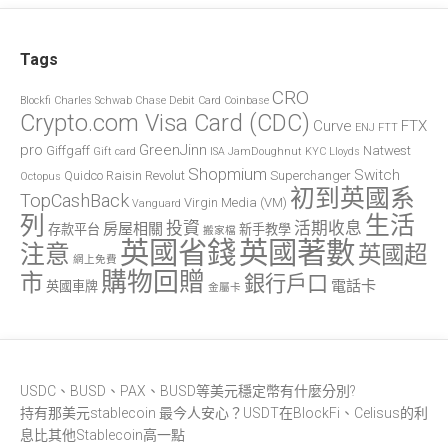
Tags
CRO
Blockfi
Charles Schwab
Chase Debit Card
Coinbase
Crypto.com Visa Card (CDC)
Curve
FTX
ENJ
FTT
pro
GreenJinn
Giffgaff
Natwest
Gift card
ISA
JamDoughnut
KYC
Lloyds
Shopmium
Switch
Quidco
Raisin
Revolut
Superchanger
Octopus
初到英國系
TopCashBack
Virgin Media (VM)
Vanguard
列
生活
投資
活期收息
房屋相關
存款平台
新手教學
搬家檔
英國省錢
英國著數
注意
英國超
網上免費
購物回贈
市
銀行戶口
電話卡
英國車牌
金屬卡
USDC、BUSD、PAX、BUSD等美元穩定幣有什麼分別?
持有那美元stablecoin 最今人安心？USDT在BlockFi、Celisus的利
息比其他Stablecoin高一點