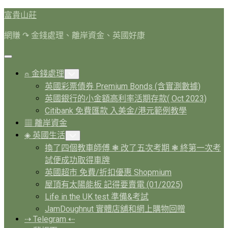
Skip
富貴山莊
to
content
網賺 ↷ 金錢處理、離岸資金、英國好康
Expand
Menu
⍝ 金錢處理
Toggle
Child
英國彩票債券 Premium Bonds (含實測數據)
Menu
英國銀行的小金額高利率活期存款( Oct 2023)
Citibank 免費匯款 入美金/港元範例教學
▦ 離岸資金
◈ 英國生活
Toggle
Child
換了四個教車師傅 ❃ 改了五次考期 ❃ 終第一次考
Menu
試便成功取得車牌
英國超市 免費/折扣優惠 Shopmium
屋頂有太陽能板 記得要賣電 (01/2025)
Life in the UK test 準備&考試
JamDoughnut 實體店舖和網上購物回贈
⇢ Telegram ⇠