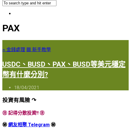
PAX
⍝ 金錢處理
▩ 新手教學
USDC、BUSD、PAX、BUSD等美元穩定
幣有什麼分別?
18/04/2021
投資有風險 ↷
㊟ 記得分散投資!! ㊟
㊙
網友相聚 Telegram
㊙