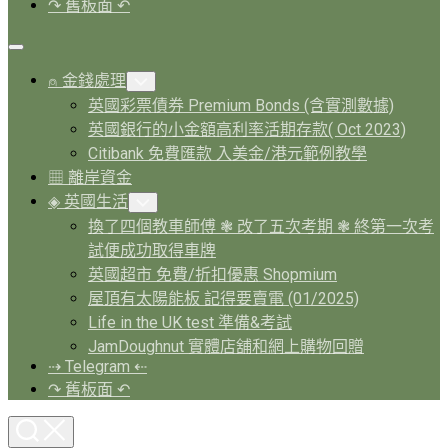
↷ 舊板面 ↶
Expand
Menu
⍝ 金錢處理
Toggle
Child
英國彩票債券 Premium Bonds (含實測數據)
Menu
英國銀行的小金額高利率活期存款( Oct 2023)
Citibank 免費匯款 入美金/港元範例教學
▦ 離岸資金
◈ 英國生活
Toggle
Child
換了四個教車師傅 ❃ 改了五次考期 ❃ 終第一次考
Menu
試便成功取得車牌
英國超市 免費/折扣優惠 Shopmium
屋頂有太陽能板 記得要賣電 (01/2025)
Life in the UK test 準備&考試
JamDoughnut 實體店舖和網上購物回贈
⇢ Telegram ⇠
↷ 舊板面 ↶