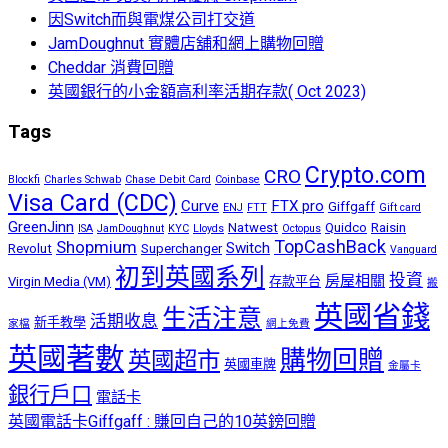
因Switch而與電煤公司打交道
JamDoughnut 實體店舖和網上購物回贈
Cheddar 消費回贈
英國銀行的小金額高利率活期存款( Oct 2023)
Tags
Crypto.com
CRO
Blockfi
Charles Schwab
Chase Debit Card
Coinbase
Visa Card (CDC)
Curve
FTX pro
Giffgaff
ENJ
FTT
Gift card
GreenJinn
Natwest
Quidco
Raisin
ISA
JamDoughnut
KYC
Lloyds
Octopus
TopCashBack
Shopmium
Switch
Revolut
Superchanger
Vanguard
初到英國系列
投資
房屋相關
Virgin Media (VM)
存款平台
搬
英國省錢
生活注意
活期收息
新手教學
家檔
網上免費
英國著數
購物回贈
英國超市
英國車牌
金屬卡
銀行戶口
電話卡
英國電話卡Giffgaff : 賺回自己的10英鎊回贈