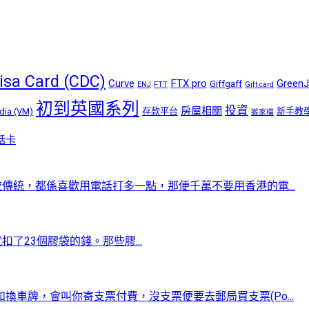
isa Card (CDC)
Curve
FTX pro
GreenJ
Giffgaff
ENJ
FTT
Gift card
初到英國系列
投資
房屋相關
dia (VM)
存款平台
新手教
搬家檔
話卡
傳統，都係喜歡用電話打多一點，那便千萬不要用香港的電...
一次就扣了23個膠袋的錢。那些膠...
車牌，會叫你寄支票付費，沒支票便要去郵局買支票(Po...