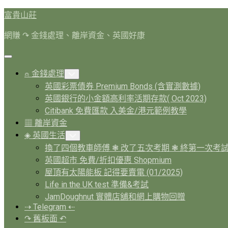
Skip
富貴山莊
to
content
網賺 ↷ 金錢處理、離岸資金、英國好康
Expand
Menu
⍝ 金錢處理
Toggle
Child
英國彩票債券 Premium Bonds (含實測數據)
Menu
英國銀行的小金額高利率活期存款( Oct 2023)
Citibank 免費匯款 入美金/港元範例教學
▦ 離岸資金
◈ 英國生活
Toggle
Child
換了四個教車師傅 ❃ 改了五次考期 ❃ 終第一次考
Menu
英國超市 免費/折扣優惠 Shopmium
屋頂有太陽能板 記得要賣電 (01/2025)
Life in the UK test 準備&考試
JamDoughnut 實體店舖和網上購物回贈
⇢ Telegram ⇠
↷ 舊板面 ↶