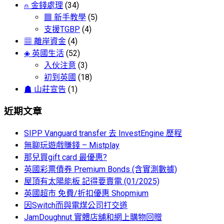
⍝ 金錢處理
(34)
▩ 新手教學
(5)
支援TGBP
(4)
▦ 離岸資金
(4)
◈ 英國生活
(52)
入伙注意
(3)
初到英國
(18)
☗ 山莊宣告
(1)
近期文章
SIPP Vanguard transfer 去 InvestEngine 歷程
無聊玩遊戲賺錢 – Mistplay
那兒買gift card 最優惠?
英國彩票債券 Premium Bonds (含實測數據)
屋頂有太陽能板 記得要賣電 (01/2025)
英國超市 免費/折扣優惠 Shopmium
因Switch而與電煤公司打交道
JamDoughnut 實體店舖和網上購物回贈