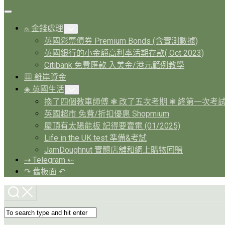
Expand
Menu
⍝ 金錢處理
Toggle
Child
英國彩票債券 Premium Bonds (含實測數據)
Menu
英國銀行的小金額高利率活期存款( Oct 2023)
Citibank 免費匯款 入美金/港元範例教學
▦ 離岸資金
◈ 英國生活
Toggle
Child
換了四個教車師傅 ❃ 改了五次考期 ❃ 終第一次考
Menu
英國超市 免費/折扣優惠 Shopmium
屋頂有太陽能板 記得要賣電 (01/2025)
Life in the UK test 準備&考試
JamDoughnut 實體店舖和網上購物回贈
⇢ Telegram ⇠
↷ 舊板面 ↶