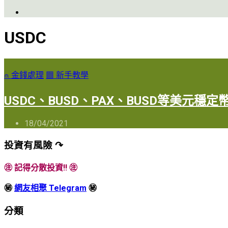
USDC
⍝ 金錢處理
▩ 新手教學
USDC、BUSD、PAX、BUSD等美元穩
18/04/2021
投資有風險 ↷
㊟ 記得分散投資!! ㊟
㊙
網友相聚 Telegram
㊙
分類