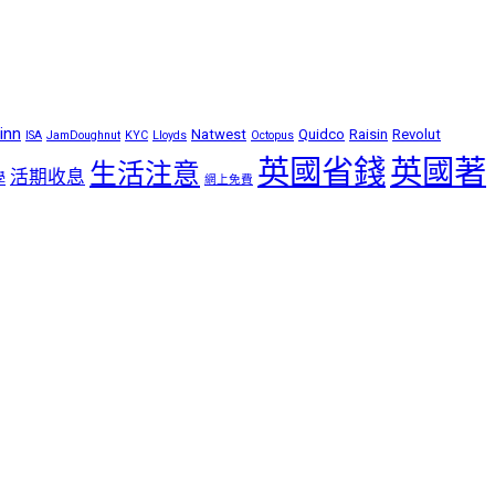
inn
Natwest
Quidco
Raisin
Revolut
ISA
JamDoughnut
KYC
Lloyds
Octopus
英國省錢
英國著
生活注意
活期收息
學
網上免費