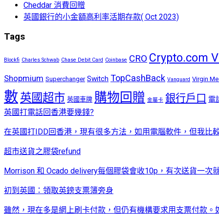
Cheddar 消費回贈
英國銀行的小金額高利率活期存款( Oct 2023)
Tags
Crypto.com V
CRO
Blockfi
Charles Schwab
Chase Debit Card
Coinbase
TopCashBack
Shopmium
Switch
Superchanger
Virgin Me
Vanguard
數
購物回贈
英國超市
銀行戶口
電
英國車牌
金屬卡
英國打電話回香港要幾錢?
在英國打IDD回香港，現有很多方法，如用電腦軟件，但我比較
超市送貨之膠袋refund
Morrison 和 Ocado delivery每個膠袋會收10p，有次送貨
初到英國：領取英鎊支票簿旁身
雖然，現在多是網上刷卡付款，但仍有機構要求用支票付款。如換