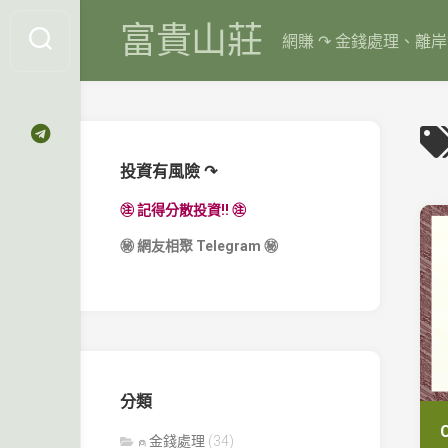
Skip
富貴山莊
to
網賺 ↷ 金錢處理、離
content
投資有風險 ↷
㊟ 記得分散投資!! ㊟
㊙
網友相聚 Telegram
㊙
分類
⍝ 金錢處理
(34)