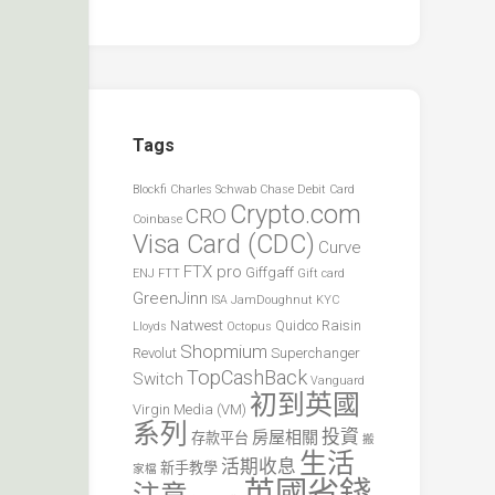
Tags
Blockfi
Charles Schwab
Chase Debit Card
Crypto.com
CRO
Coinbase
Visa Card (CDC)
Curve
FTX pro
Giffgaff
ENJ
FTT
Gift card
GreenJinn
ISA
JamDoughnut
KYC
Natwest
Quidco
Raisin
Lloyds
Octopus
Shopmium
Revolut
Superchanger
TopCashBack
Switch
Vanguard
初到英國
Virgin Media (VM)
系列
投資
房屋相關
存款平台
搬
生活
活期收息
新手教學
家檔
英國省錢