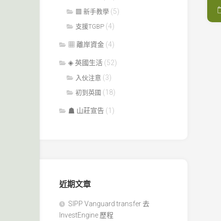
(5)
▩ 新手教學
(4)
支援TGBP
▦ 離岸資金
(4)
◈ 英國生活
(52)
(3)
入伙注意
(18)
初到英國
☗ 山莊宣告
(1)
近期文章
SIPP Vanguard transfer 去
InvestEngine 歷程