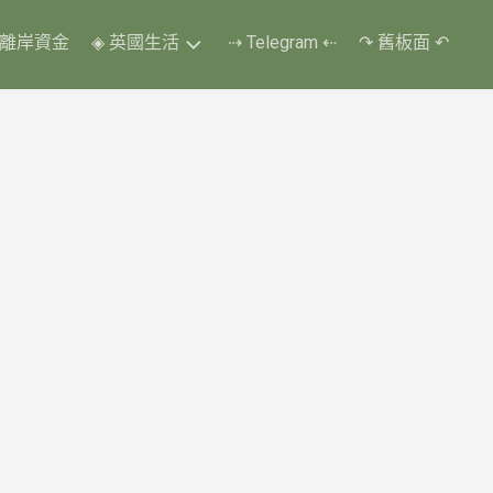
 離岸資金
◈ 英國生活
⇢ Telegram ⇠
↷ 舊板面 ↶
換
了
四
個
教
車
師
傅
❃
改
了
五
次
考
期
❃
終
第