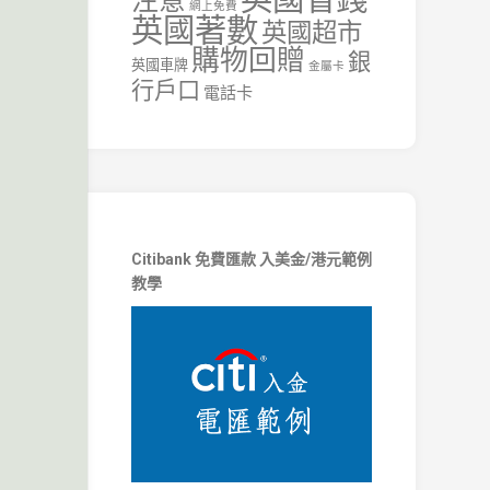
注意
網上免費
英國著數
英國超市
購物回贈
銀
英國車牌
金屬卡
行戶口
電話卡
Citibank 免費匯款 入美金/港元範例
教學