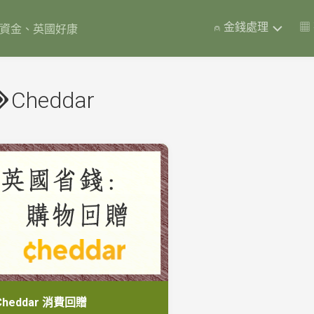
⍝ 金錢處理
▦
岸資金、英國好康
英
國
Cheddar
彩
票
債
券
Premium
Bonds
(含
實
測
數
據)
英
國
銀
Cheddar 消費回贈
行