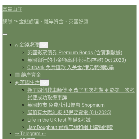
Skip
富貴山莊
to
content
網賺 ↷ 金錢處理、離岸資金、英國好康
Expand
Menu
⍝ 金錢處理
Toggle
Child
英國彩票債券 Premium Bonds (含實測數據)
Menu
英國銀行的小金額高利率活期存款( Oct 2023)
Citibank 免費匯款 入美金/港元範例教學
▦ 離岸資金
◈ 英國生活
Toggle
Child
換了四個教車師傅 ❃ 改了五次考期 ❃ 終第一次考
Menu
試便成功取得車牌
英國超市 免費/折扣優惠 Shopmium
屋頂有太陽能板 記得要賣電 (01/2025)
Life in the UK test 準備&考試
JamDoughnut 實體店舖和網上購物回贈
⇢ Telegram ⇠