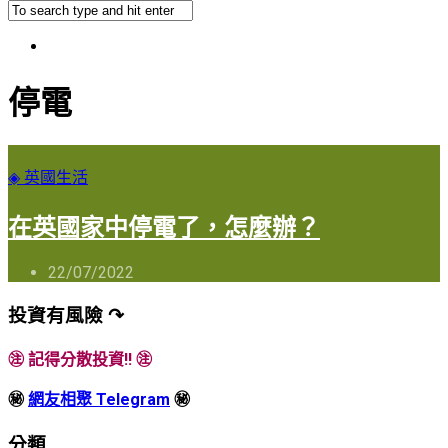
停電
◈ 英國生活
在英國家中停電了，怎麼辦？
22/07/2022
投資有風險 ↷
㊟ 記得分散投資!! ㊟
㊙
網友相聚 Telegram
㊙
分類