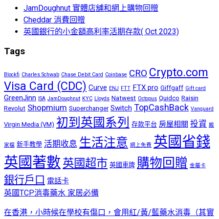
JamDoughnut 實體店舖和網上購物回贈
Cheddar 消費回贈
英國銀行的小金額高利率活期存款( Oct 2023)
Tags
Crypto.com
CRO
Blockfi
Charles Schwab
Chase Debit Card
Coinbase
Visa Card (CDC)
Curve
FTX pro
Giffgaff
ENJ
FTT
Gift card
GreenJinn
Natwest
Quidco
Raisin
ISA
JamDoughnut
KYC
Lloyds
Octopus
TopCashBack
Shopmium
Switch
Revolut
Superchanger
Vanguard
初到英國系列
投資
房屋相關
Virgin Media (VM)
存款平台
搬
英國省錢
生活注意
活期收息
新手教學
家檔
網上免費
英國著數
購物回贈
英國超市
英國車牌
金屬卡
銀行戶口
電話卡
英國TCP消毒藥水 家居必備
在香港，小時候在學校有傷口，會用紅/黃/藍藥水消毒（其實