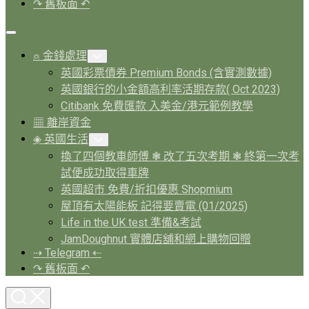
↷ 舊板面 ↶
Expand
Menu
⍝ 金錢處理
Toggle
Child
英國彩票債券 Premium Bonds (含實測數據)
Menu
英國銀行的小金額高利率活期存款( Oct 2023)
Citibank 免費匯款 入美金/港元範例教學
▦ 離岸資金
◈ 英國生活
Toggle
Child
換了四個教車師傅 ❃ 改了五次考期 ❃ 終第一次考
Menu
試便成功取得車牌
英國超市 免費/折扣優惠 Shopmium
屋頂有太陽能板 記得要賣電 (01/2025)
Life in the UK test 準備&考試
JamDoughnut 實體店舖和網上購物回贈
⇢ Telegram ⇠
↷ 舊板面 ↶