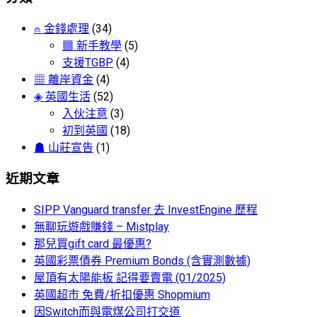
⍝ 金錢處理
(34)
▩ 新手教學
(5)
支援TGBP
(4)
▦ 離岸資金
(4)
◈ 英國生活
(52)
入伙注意
(3)
初到英國
(18)
☗ 山莊宣告
(1)
近期文章
SIPP Vanguard transfer 去 InvestEngine 歷程
無聊玩遊戲賺錢 – Mistplay
那兒買gift card 最優惠?
英國彩票債券 Premium Bonds (含實測數據)
屋頂有太陽能板 記得要賣電 (01/2025)
英國超市 免費/折扣優惠 Shopmium
因Switch而與電煤公司打交道